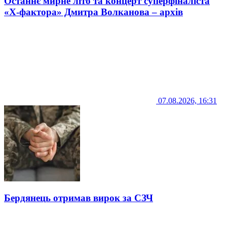
Останнє мирне літо та концерт суперфіналіста
«Х-фактора» Дмитра Волканова – архів
07.08.2026, 16:31
Бердянець отримав вирок за СЗЧ