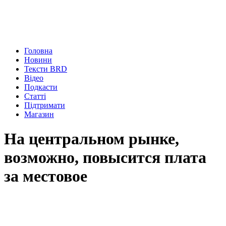
Головна
Новини
Тексти BRD
Відео
Подкасти
Статті
Підтримати
Магазин
На центральном рынке,
возможно, повысится плата
за местовое