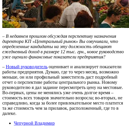
– В недавнем прошлом обсуждая перспективу назначения
директора КП «Центральный рынок» Вы озвучивали, что
определенные кандидаты на эту должность обещают
ежедневный доход в размере 12 тыс. грн., новое руководство
уже оценило финансовые показатели предприятия?
–
Новый руководитель
оценивает и анализирует показатели
работы предприятия. Думаю, где то через месяц, возможно
меньше, он или профильный заместитель даст подробный
отчет о перспективе работы центрального рынка. Новому
руководителю я дал задание пересмотреть цену на местовые.
Во-первых, цены не менялись уже очень долгое время –
стоимость всех товаров значительно возросла; во-вторых, не
справедливо, когда за более привлекательное место платится
та же стоимость чем за прилавок, расположенный, где то в
далеке.
Чепурной Владимир