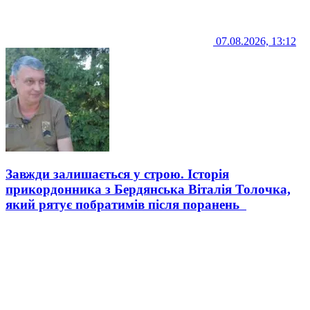
07.08.2026, 13:12
Завжди залишається у строю. Історія
прикордонника з Бердянська Віталія Толочка,
який рятує побратимів після поранень