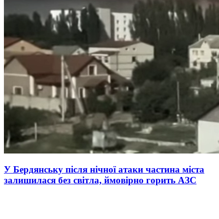
У Бердянську після нічної атаки частина міста
залишилася без світла, ймовірно горить АЗС