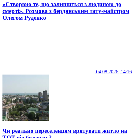
«Створюю те, що залишиться з людиною до
смерті». Розмова з бердянським тату-майстром
Олегом Руденко
04.08.2026, 14:16
Чи реально переселенцям врятувати житло на
ТОТ від безгоспу?