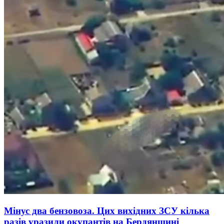
Мінус два бензовоза. Цих вихідних ЗСУ кілька
разів уразили окупантів на Бердянщині