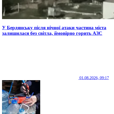
У Бердянську після нічної атаки частина міста
залишилася без світла, ймовірно горить АЗС
01.08.2026, 09:17