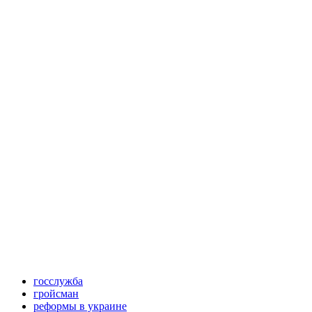
госслужба
гройсман
реформы в украине