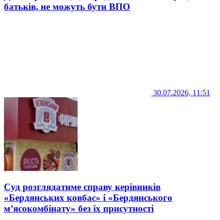
батьків, не можуть бути ВПО
30.07.2026, 11:51
Суд розглядатиме справу керівників
«Бердянських ковбас» і «Бердянського
м’ясокомбінату» без їх присутності