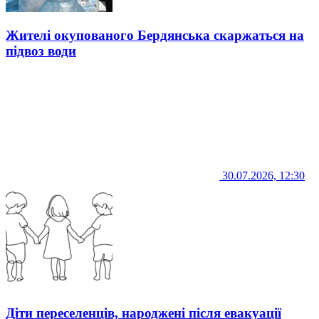
Жителі окупованого Бердянська скаржаться на
підвоз води
30.07.2026, 12:30
Діти переселенців, народжені після евакуації