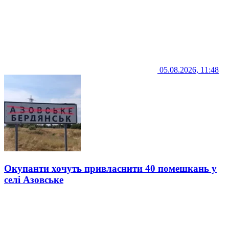
05.08.2026, 11:48
Окупанти хочуть привласнити 40 помешкань у
селі Азовське