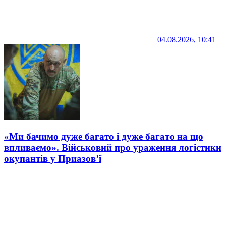
04.08.2026, 10:41
«Ми бачимо дуже багато і дуже багато на що
впливаємо». Військовий про ураження логістики
окупантів у Приазов’ї