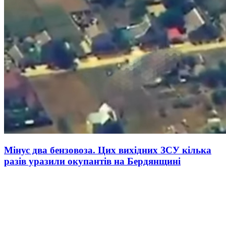
Мінус два бензовоза. Цих вихідних ЗСУ кілька
разів уразили окупантів на Бердянщині