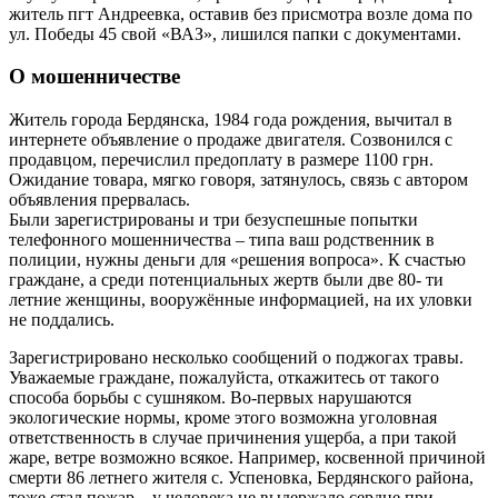
житель пгт Андреевка, оставив без присмотра возле дома по
ул. Победы 45 свой «ВАЗ», лишился папки с документами.
О мошенничестве
Житель города Бердянска, 1984 года рождения, вычитал в
интернете объявление о продаже двигателя. Созвонился с
продавцом, перечислил предоплату в размере 1100 грн.
Ожидание товара, мягко говоря, затянулось, связь с автором
объявления прервалась.
Были зарегистрированы и три безуспешные попытки
телефонного мошенничества – типа ваш родственник в
полиции, нужны деньги для «решения вопроса». К счастью
граждане, а среди потенциальных жертв были две 80- ти
летние женщины, вооружённые информацией, на их уловки
не поддались.
Зарегистрировано несколько сообщений о поджогах травы.
Уважаемые граждане, пожалуйста, откажитесь от такого
способа борьбы с сушняком. Во-первых нарушаются
экологические нормы, кроме этого возможна уголовная
ответственность в случае причинения ущерба, а при такой
жаре, ветре возможно всякое. Например, косвенной причиной
смерти 86 летнего жителя с. Успеновка, Бердянского района,
тоже стал пожар – у человека не выдержало сердце при