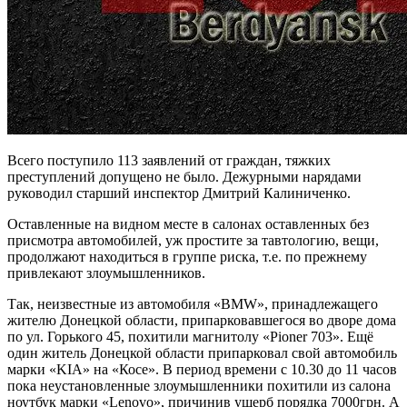
Всего поступило 113 заявлений от граждан, тяжких
преступлений допущено не было. Дежурными нарядами
руководил старший инспектор Дмитрий Калиниченко.
Оставленные на видном месте в салонах оставленных без
присмотра автомобилей, уж простите за тавтологию, вещи,
продолжают находиться в группе риска, т.е. по прежнему
привлекают злоумышленников.
Так, неизвестные из автомобиля «BMW», принадлежащего
жителю Донецкой области, припарковавшегося во дворе дома
по ул. Горького 45, похитили магнитолу «Pioner 703». Ещё
один житель Донецкой области припарковал свой автомобиль
марки «KIA» на «Косе». В период времени с 10.30 до 11 часов
пока неустановленные злоумышленники похитили из салона
ноутбук марки «Lenovo», причинив ущерб порядка 7000грн. А