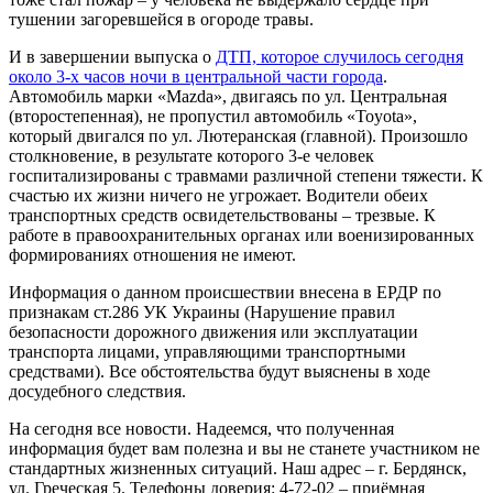
тушении загоревшейся в огороде травы.
И в завершении выпуска о
ДТП, которое случилось сегодня
около 3-х часов ночи в центральной части города
.
Автомобиль марки «Mazda», двигаясь по ул. Центральная
(второстепенная), не пропустил автомобиль «Toyota»,
который двигался по ул. Лютеранская (главной). Произошло
столкновение, в результате которого 3-е человек
госпитализированы с травмами различной степени тяжести. К
счастью их жизни ничего не угрожает. Водители обеих
транспортных средств освидетельствованы – трезвые. К
работе в правоохранительных органах или военизированных
формированиях отношения не имеют.
Информация о данном происшествии внесена в ЕРДР по
признакам ст.286 УК Украины (Нарушение правил
безопасности дорожного движения или эксплуатации
транспорта лицами, управляющими транспортными
средствами). Все обстоятельства будут выяснены в ходе
досудебного следствия.
На сегодня все новости. Надеемся, что полученная
информация будет вам полезна и вы не станете участником не
стандартных жизненных ситуаций. Наш адрес – г. Бердянск,
ул. Греческая 5. Телефоны доверия: 4-72-02 – приёмная