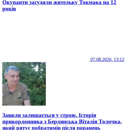
Окупанти засудили жительку Токмака на 12
років
07.08.2026, 13:12
Завжди залишається у строю. Історія
прикордонника з Бердянська Віталія Толочка,
який рятує побратимів після поранень