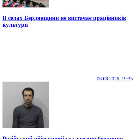
В селах Бердянщини не вистачає працівників
культури
06.08.2026, 19:35
Російський військовий суд засудив бердянця