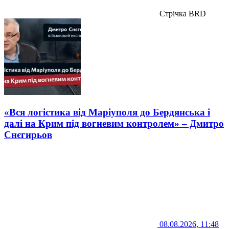
Стрічка BRD
«Вся логістика від Маріуполя до Бердянська і
далі на Крим під вогневим контролем» – Дмитро
Снєгирьов
08.08.2026, 11:48