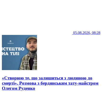
05.08.2026, 08:28
«Створюю те, що залишиться з людиною до
смерті». Розмова з бердянським тату-майстром
Олегом Руденко