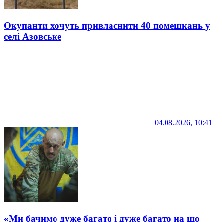
Окупанти хочуть привласнити 40 помешкань у
селі Азовське
04.08.2026, 10:41
«Ми бачимо дуже багато і дуже багато на що