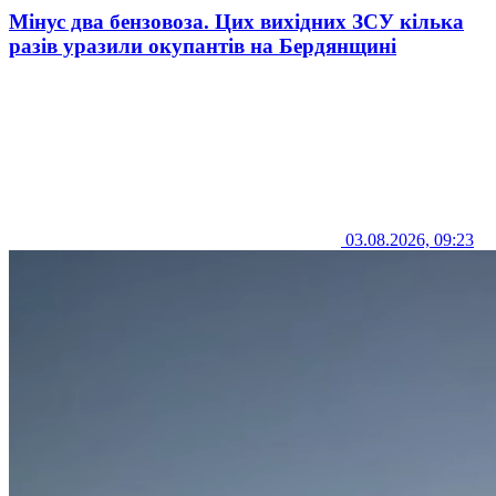
Мінус два бензовоза. Цих вихідних ЗСУ кілька
разів уразили окупантів на Бердянщині
03.08.2026, 09:23