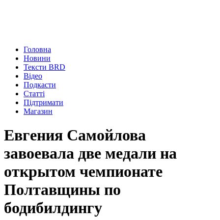
Головна
Новини
Тексти BRD
Відео
Подкасти
Статті
Підтримати
Магазин
Евгения Самойлова
завоевала две медали на
открытом чемпионате
Полтавщины по
бодибилдингу