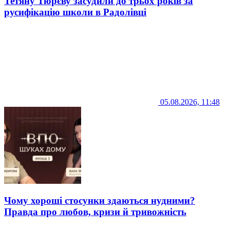
Тетяну Тюрєву засудили до трьох років за
русифікацію школи в Радолівці
05.08.2026, 11:48
Чому хороші стосунки здаються нудними?
Правда про любов, кризи й тривожність