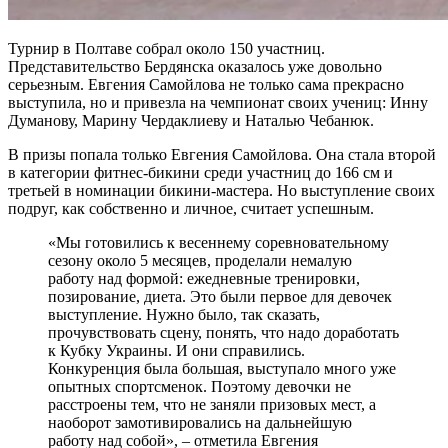
Турнир в Полтаве собрал около 150 участниц.
Представительство Бердянска оказалось уже довольно
серьезным. Евгения Самойлова не только сама прекрасно
выступила, но и привезла на чемпионат своих учениц: Инну
Думанову, Марину Чердаклиеву и Наталью Чебанюк.
В призы попала только Евгения Самойлова. Она стала второй
в категории фитнес-бикини среди участниц до 166 см и
третьей в номинации бикини-мастера. Но выступление своих
подруг, как собственно и личное, считает успешным.
«Мы готовились к весеннему соревновательному
сезону около 5 месяцев, проделали немалую
работу над формой: ежедневные тренировки,
позирование, диета. Это были первое для девочек
выступление. Нужно было, так сказать,
прочувствовать сцену, понять, что надо доработать
к Кубку Украины. И они справились.
Конкуренция была большая, выступало много уже
опытных спортсменок. Поэтому девочки не
расстроены тем, что не заняли призовых мест, а
наоборот замотивировались на дальнейшую
работу над собой», – отметила Евгения