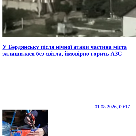
У Бердянську після нічної атаки частина міста
залишилася без світла, ймовірно горить АЗС
01.08.2026, 09:17