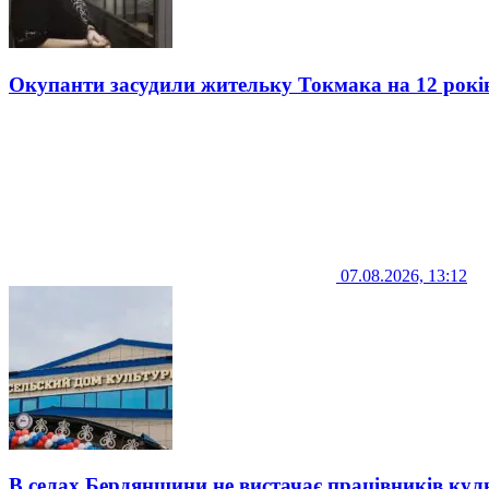
Окупанти засудили жительку Токмака на 12 рокі
07.08.2026, 13:12
В селах Бердянщини не вистачає працівників кул