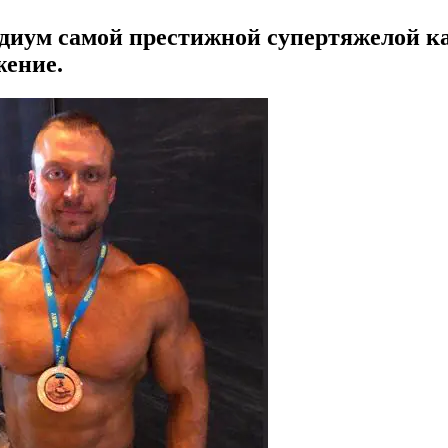
диум самой престижной супертяжелой ка
жение.