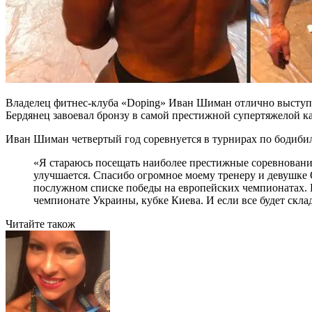
Владелец фитнес-клуба «Doping» Иван Шиман отлично выступил
Бердянец завоевал бронзу в самой престижной супертяжелой к
Иван Шиман четвертый год соревнуется в турнирах по бодибил
«Я стараюсь посещать наиболее престижные соревнования.
улучшается. Спасибо огромное моему тренеру и девушке 
послужном списке победы на европейских чемпионатах. Б
чемпионате Украины, кубке Киева. И если все будет скл
Читайте також