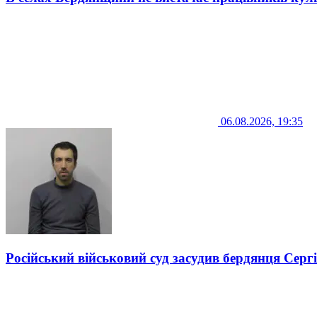
06.08.2026, 19:35
Російський військовий суд засудив бердянця Серг