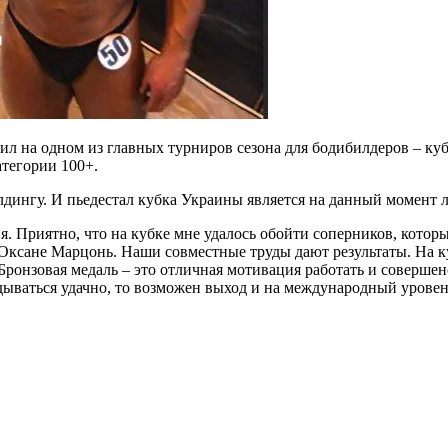
 на одном из главных турниров сезона для бодибилдеров – куб
атегории 100+.
дингу. И пьедестал кубка Украины является на данный момент 
 Приятно, что на кубке мне удалось обойти соперников, которы
Оксане Марцонь. Наши совместные труды дают результаты. На ку
ронзовая медаль – это отличная мотивация работать и совершен
адываться удачно, то возможен выход и на международный урове