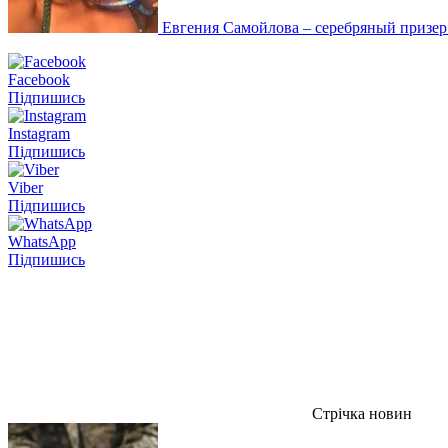
Евгения Самойлова – серебряный призе
Facebook
Підпишись
Instagram
Підпишись
Viber
Підпишись
WhatsApp
Підпишись
Стрічка новин