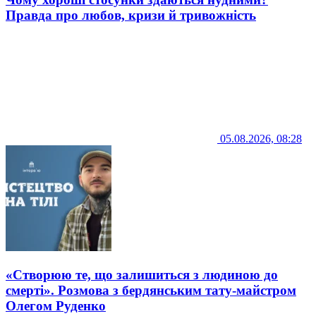
Правда про любов, кризи й тривожність
05.08.2026, 08:28
«Створюю те, що залишиться з людиною до
смерті». Розмова з бердянським тату-майстром
Олегом Руденко