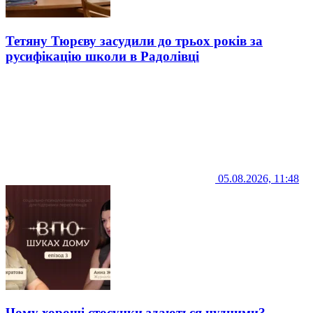
Тетяну Тюрєву засудили до трьох років за
русифікацію школи в Радолівці
05.08.2026, 11:48
Чому хороші стосунки здаються нудними?