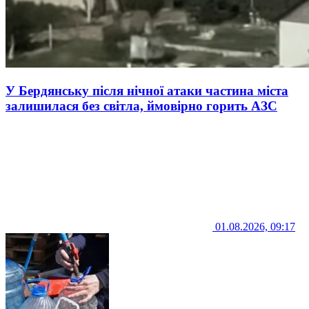
У Бердянську після нічної атаки частина міста
залишилася без світла, ймовірно горить АЗС
01.08.2026, 09:17