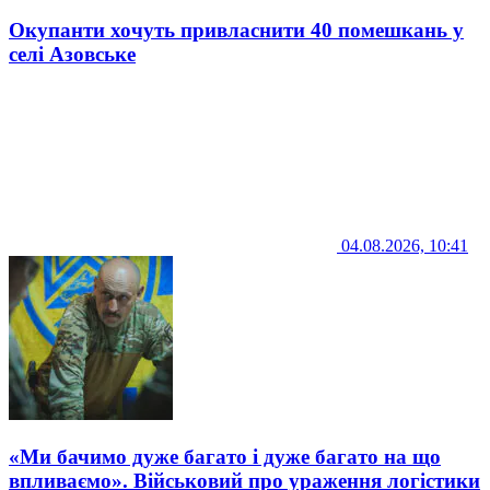
Окупанти хочуть привласнити 40 помешкань у
селі Азовське
04.08.2026, 10:41
«Ми бачимо дуже багато і дуже багато на що
впливаємо». Військовий про ураження логістики