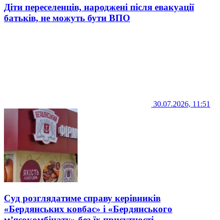
Діти переселенців, народжені після евакуації
батьків, не можуть бути ВПО
30.07.2026, 11:51
Суд розглядатиме справу керівників
«Бердянських ковбас» і «Бердянського
м’ясокомбінату» без їх присутності