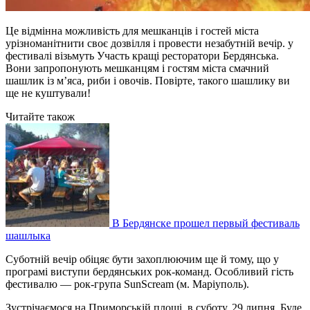
Це відмінна можливість для мешканців і гостей міста
урізноманітнити своє дозвілля і провести незабутній вечір. у
фестивалі візьмуть Участь кращі ресторатори Бердянська.
Вони запропонують мешканцям і гостям міста смачний
шашлик із м’яса, риби і овочів. Повірте, такого шашлику ви
ще не куштували!
Читайте також
В Бердянске прошел первый фестиваль
шашлыка
Суботній вечір обіцяє бути захоплюючим ще й тому, що у
програмі виступи бердянських рок-команд. Особливий гість
фестивалю — рок-група SunScream (м. Маріуполь).
Зустрічаємося на Приморській площі, в суботу, 29 липня. Буде