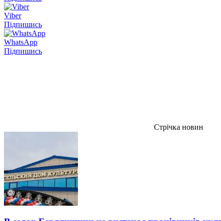
Viber
Підпишись
WhatsApp
Підпишись
Стрічка новин