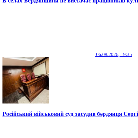
В селах Бердянщини не вистачає працівників кул
06.08.2026, 19:35
Російський військовий суд засудив бердянця Серг