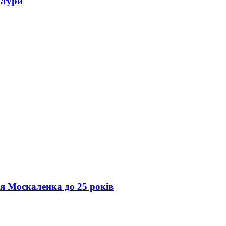
ьтури
ія Москаленка до 25 років