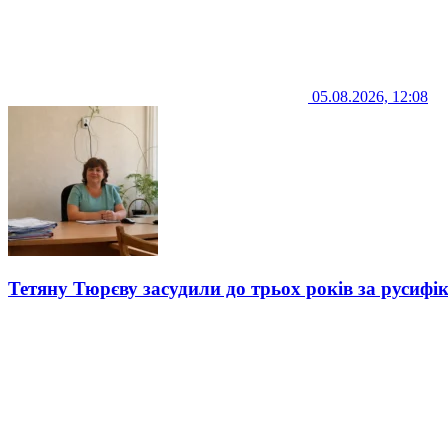
05.08.2026, 12:08
Тетяну Тюрєву засудили до трьох років за русифі