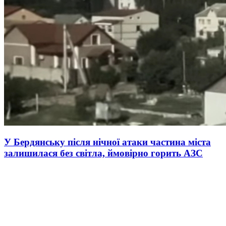
У Бердянську після нічної атаки частина міста
залишилася без світла, ймовірно горить АЗС