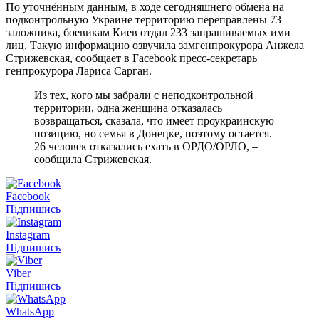
По уточнённым данным, в ходе сегодняшнего обмена на
подконтрольную Украине территорию переправлены 73
заложника, боевикам Киев отдал 233 запрашиваемых ими
лиц. Такую информацию озвучила замгенпрокурора Анжела
Стрижевская, сообщает в Facebook пресс-секретарь
генпрокурора Лариса Сарган.
Из тех, кого мы забрали с неподконтрольной
территории, одна женщина отказалась
возвращаться, сказала, что имеет проукраинскую
позицию, но семья в Донецке, поэтому остается.
26 человек отказались ехать в ОРДО/ОРЛО, –
сообщила Стрижевская.
Facebook
Підпишись
Instagram
Підпишись
Viber
Підпишись
WhatsApp