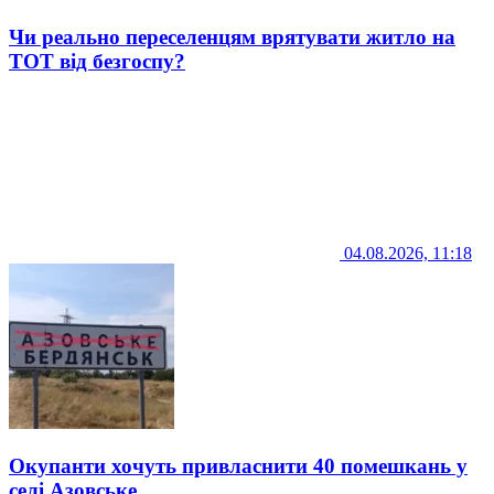
Чи реально переселенцям врятувати житло на
ТОТ від безгоспу?
04.08.2026, 11:18
Окупанти хочуть привласнити 40 помешкань у
селі Азовське