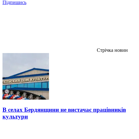
Підпишись
Стрічка новин
В селах Бердянщини не вистачає працівників
культури