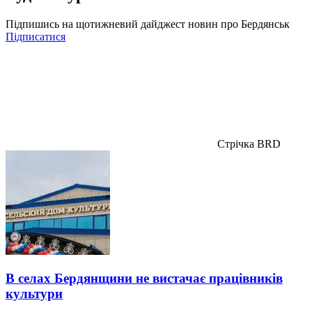
Підпишись на щотижневий дайджест новин про Бердянськ
Підписатися
Стрічка BRD
В селах Бердянщини не вистачає працівників
культури