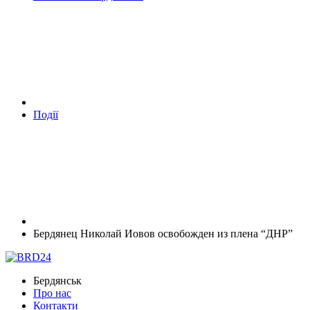
Події
Бердянец Николай Иовов освобожден из плена “ДНР”
Бердянськ
Про нас
Контакти