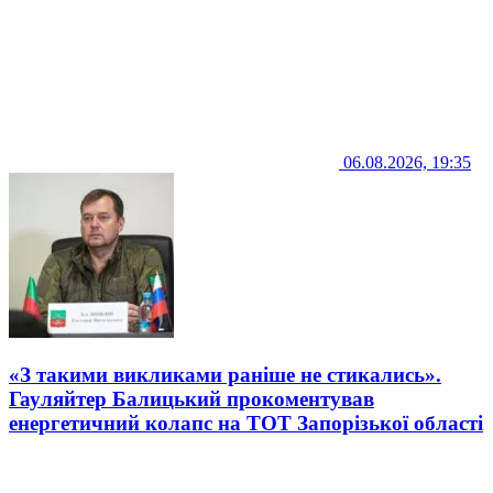
06.08.2026, 19:35
«З такими викликами раніше не стикались».
Гауляйтер Балицький прокоментував
енергетичний колапс на ТОТ Запорізької області