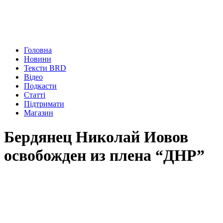
Головна
Новини
Тексти BRD
Відео
Подкасти
Статті
Підтримати
Магазин
Бердянец Николай Иовов
освобожден из плена “ДНР”