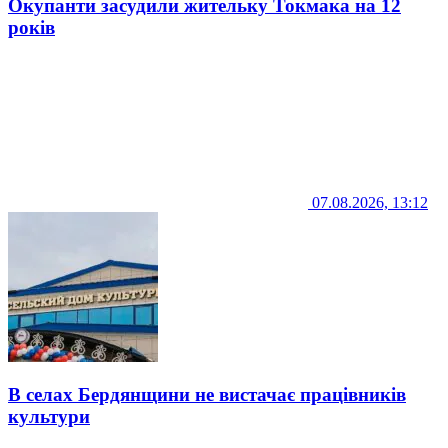
Окупанти засудили жительку Токмака на 12
років
07.08.2026, 13:12
В селах Бердянщини не вистачає працівників
культури