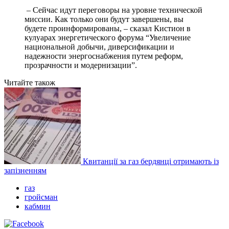
– Сейчас идут переговоры на уровне технической
миссии. Как только они будут завершены, вы
будете проинформированы, – сказал Кистион в
кулуарах энергетического форума “Увеличение
национальной добычи, диверсификации и
надежности энергоснабжения путем реформ,
прозрачности и модернизации”.
Читайте також
Квитанції за газ бердянці отримають із
запізненням
газ
гройсман
кабмин