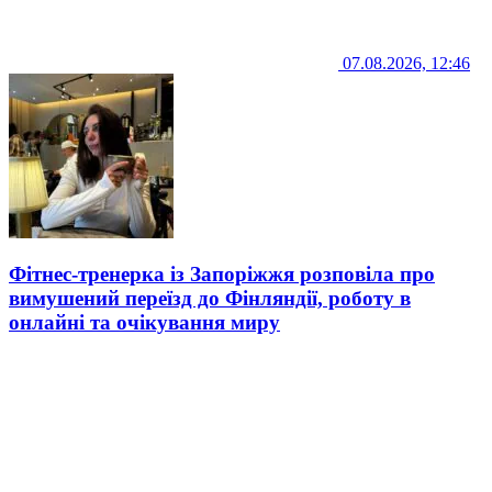
07.08.2026, 12:46
Фітнес-тренерка із Запоріжжя розповіла про
вимушений переїзд до Фінляндії, роботу в
онлайні та очікування миру