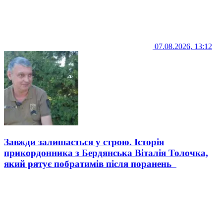
07.08.2026, 13:12
Завжди залишається у строю. Історія
прикордонника з Бердянська Віталія Толочка,
який рятує побратимів після поранень