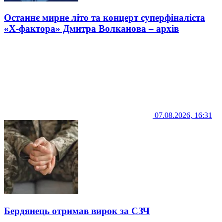
Останнє мирне літо та концерт суперфіналіста
«Х-фактора» Дмитра Волканова – архів
07.08.2026, 16:31
Бердянець отримав вирок за СЗЧ