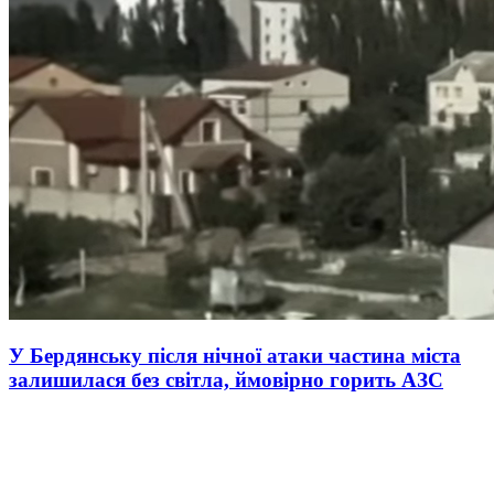
У Бердянську після нічної атаки частина міста
залишилася без світла, ймовірно горить АЗС