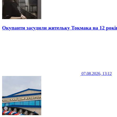
Окупанти засудили жительку Токмака на 12 рокі
07.08.2026, 13:12