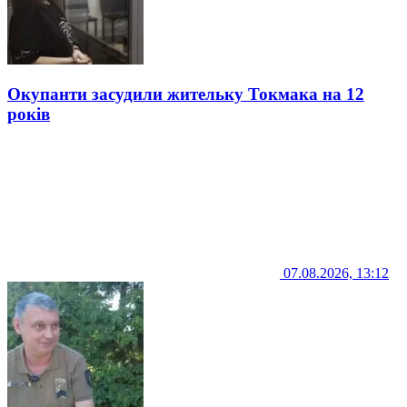
Окупанти засудили жительку Токмака на 12
років
07.08.2026, 13:12