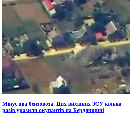
Мінус два бензовоза. Цих вихідних ЗСУ кілька
разів уразили окупантів на Бердянщині