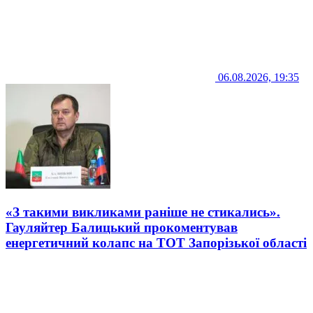
06.08.2026, 19:35
«З такими викликами раніше не стикались».
Гауляйтер Балицький прокоментував
енергетичний колапс на ТОТ Запорізької області