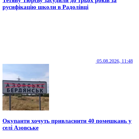
Тетяну Тюрєву засудили до трьох років за
русифікацію школи в Радолівці
05.08.2026, 11:48
Окупанти хочуть привласнити 40 помешкань у
селі Азовське