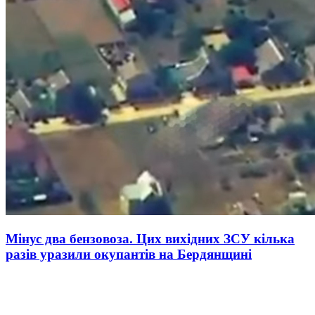
Мінус два бензовоза. Цих вихідних ЗСУ кілька
разів уразили окупантів на Бердянщині