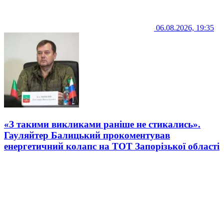
06.08.2026, 19:35
«З такими викликами раніше не стикались».
Гауляйтер Балицький прокоментував
енергетичний колапс на ТОТ Запорізької області