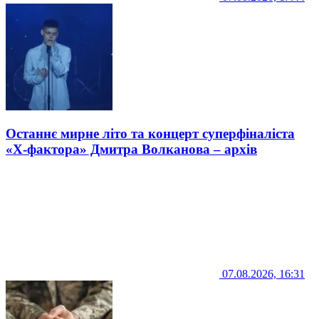
Останнє мирне літо та концерт суперфіналіста
«Х-фактора» Дмитра Волканова – архів
07.08.2026, 16:31