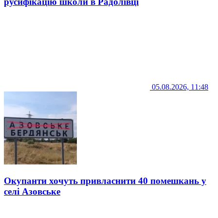
русифікацію школи в Радолівці
05.08.2026, 11:48
Окупанти хочуть привласнити 40 помешкань у
селі Азовське