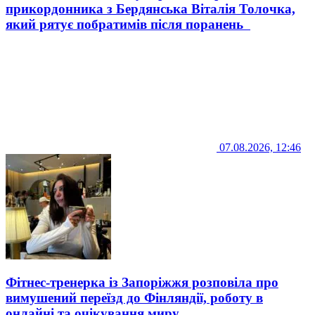
прикордонника з Бердянська Віталія Толочка,
який рятує побратимів після поранень
07.08.2026, 12:46
Фітнес-тренерка із Запоріжжя розповіла про
вимушений переїзд до Фінляндії, роботу в
онлайні та очікування миру