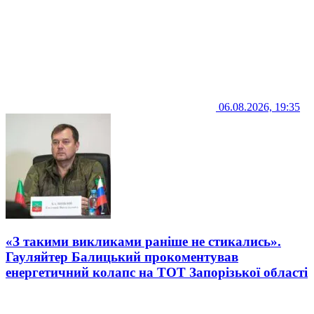
06.08.2026, 19:35
«З такими викликами раніше не стикались».
Гауляйтер Балицький прокоментував
енергетичний колапс на ТОТ Запорізької області