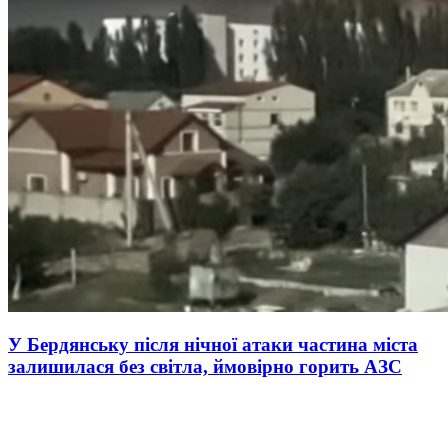
У Бердянську після нічної атаки частина міста
залишилася без світла, ймовірно горить АЗС