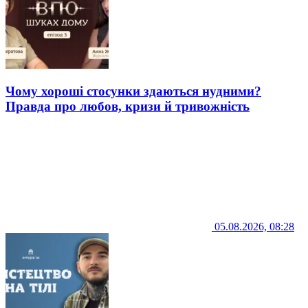
Чому хороші стосунки здаються нудними?
Правда про любов, кризи й тривожність
05.08.2026, 08:28