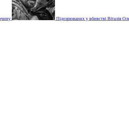
очину
Підозрюваних у вбивстві Віталія 