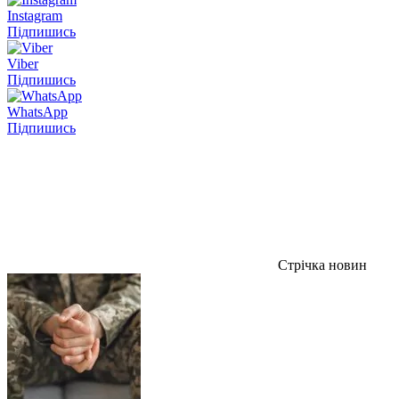
Instagram
Підпишись
Viber
Підпишись
WhatsApp
Підпишись
Стрічка новин