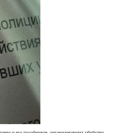
лера и его пособников, организовавших убийство