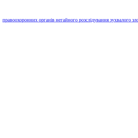
правоохоронних органів негайного розслідування зухвалого зл