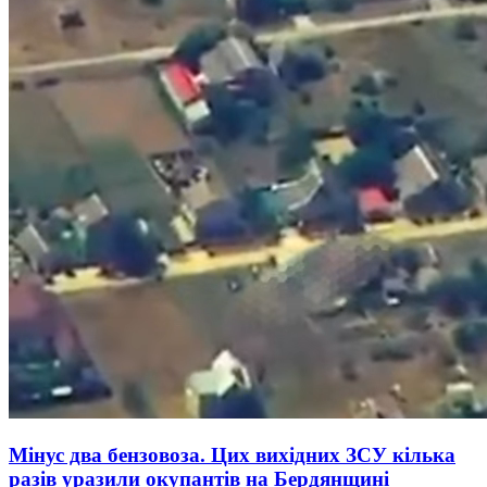
Мінус два бензовоза. Цих вихідних ЗСУ кілька
разів уразили окупантів на Бердянщині