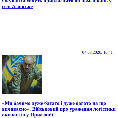
Окупанти хочуть привласнити 40 помешкань у
селі Азовське
04.08.2026, 10:41
«Ми бачимо дуже багато і дуже багато на що
впливаємо». Військовий про ураження логістики
окупантів у Приазов’ї