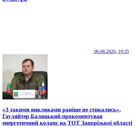
06.08.2026, 19:35
«З такими викликами раніше не стикались».
Гауляйтер Балицький прокоментував
енергетичний колапс на ТОТ Запорізької області