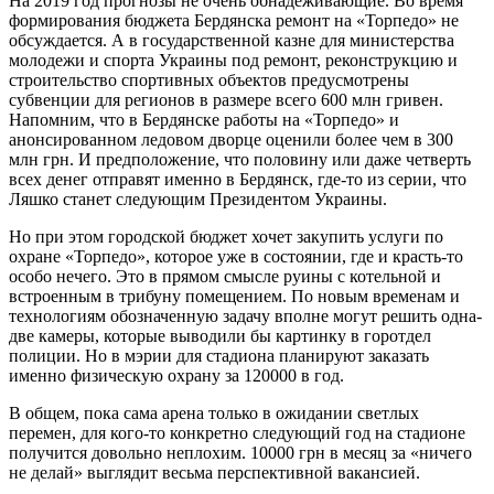
На 2019 год прогнозы не очень обнадеживающие. Во время
формирования бюджета Бердянска ремонт на «Торпедо» не
обсуждается. А в государственной казне для министерства
молодежи и спорта Украины под ремонт, реконструкцию и
строительство спортивных объектов предусмотрены
субвенции для регионов в размере всего 600 млн гривен.
Напомним, что в Бердянске работы на «Торпедо» и
анонсированном ледовом дворце оценили более чем в 300
млн грн. И предположение, что половину или даже четверть
всех денег отправят именно в Бердянск, где-то из серии, что
Ляшко станет следующим Президентом Украины.
Но при этом городской бюджет хочет закупить услуги по
охране «Торпедо», которое уже в состоянии, где и красть-то
особо нечего. Это в прямом смысле руины с котельной и
встроенным в трибуну помещением. По новым временам и
технологиям обозначенную задачу вполне могут решить одна-
две камеры, которые выводили бы картинку в горотдел
полиции. Но в мэрии для стадиона планируют заказать
именно физическую охрану за 120000 в год.
В общем, пока сама арена только в ожидании светлых
перемен, для кого-то конкретно следующий год на стадионе
получится довольно неплохим. 10000 грн в месяц за «ничего
не делай» выглядит весьма перспективной вакансией.