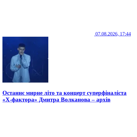
07.08.2026, 17:44
Останнє мирне літо та концерт суперфіналіста
«Х-фактора» Дмитра Волканова – архів