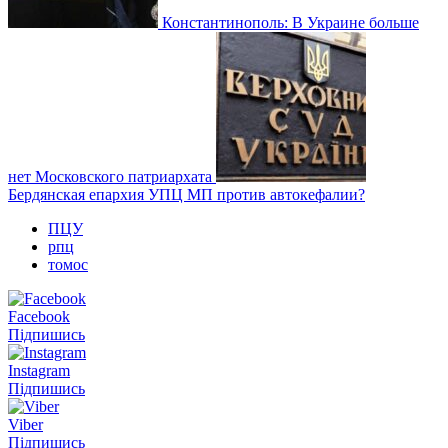
Константинополь: В Украине больше
нет Московского патриархата
Бердянская епархия УПЦ МП против автокефалии?
ПЦУ
рпц
томос
Facebook
Підпишись
Instagram
Підпишись
Viber
Підпишись