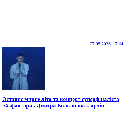
07.08.2026, 17:44
Останнє мирне літо та концерт суперфіналіста
«Х-фактора» Дмитра Волканова – архів