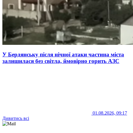
У Бердянську після нічної атаки частина міста
залишилася без світла, ймовірно горить АЗС
01.08.2026, 09:17
Дивитись всі