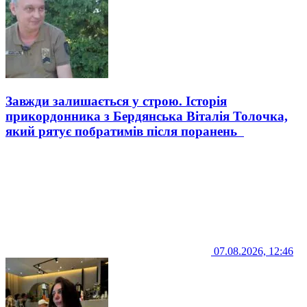
Завжди залишається у строю. Історія
прикордонника з Бердянська Віталія Толочка,
який рятує побратимів після поранень
07.08.2026, 12:46