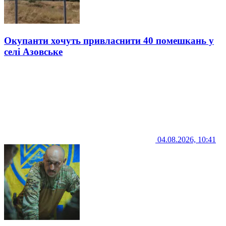
Окупанти хочуть привласнити 40 помешкань у
селі Азовське
04.08.2026, 10:41