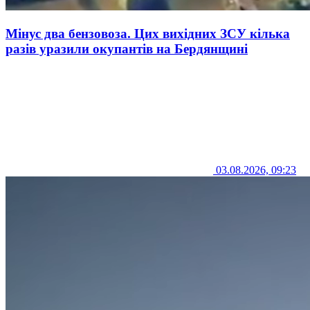
Мінус два бензовоза. Цих вихідних ЗСУ кілька
разів уразили окупантів на Бердянщині
03.08.2026, 09:23