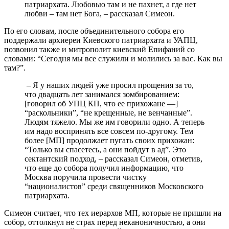
патриархата. Любовью там и не пахнет, а где нет
любви – там нет Бога, – рассказал Симеон.
По его словам, после объединительного собора его
поддержали архиереи Киевского патриархата и УАПЦ,
позвонил также и митрополит киевский Епифаний со
словами: “Сегодня мы все служили и молились за вас. Как вы
там?”.
– Я у наших людей уже просил прощения за то,
что двадцать лет занимался зомбированием:
[говорил об УПЦ КП, что ее прихожане —]
“раскольники”, “не крещенные, не венчанные”.
Людям тяжело. Мы же им говорили одно. А теперь
им надо воспринять все совсем по-другому. Тем
более [МП] продолжает пугать своих прихожан:
“Только вы спасетесь, а они пойдут в ад”. Это
сектантский подход, – рассказал Симеон, отметив,
что еще до собора получил информацию, что
Москва поручила провести чистку
“националистов” среди священников Московского
патриархата.
Симеон считает, что тех иерархов МП, которые не пришли на
собор, оттолкнул не страх перед неканоничностью, а они