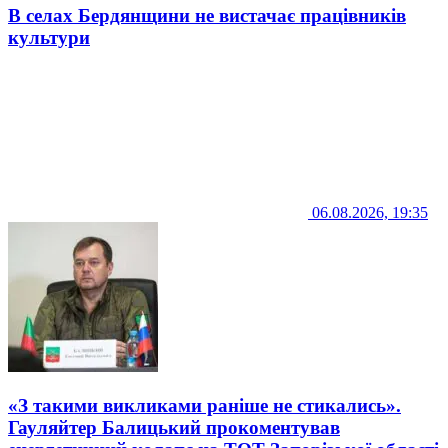
В селах Бердянщини не вистачає працівників
культури
06.08.2026, 19:35
«З такими викликами раніше не стикались».
Гауляйтер Балицький прокоментував