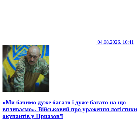
04.08.2026, 10:41
«Ми бачимо дуже багато і дуже багато на що
впливаємо». Військовий про ураження логістики
окупантів у Приазов’ї