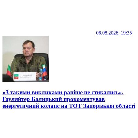
06.08.2026, 19:35
«З такими викликами раніше не стикались».
Гауляйтер Балицький прокоментував
енергетичний колапс на ТОТ Запорізької області