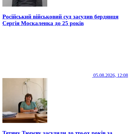
Російський військовий суд засудив бердянця
Сергія Москаленка до 25 років
05.08.2026, 12:08
Тетяну Тюрєву засудили до трьох років за