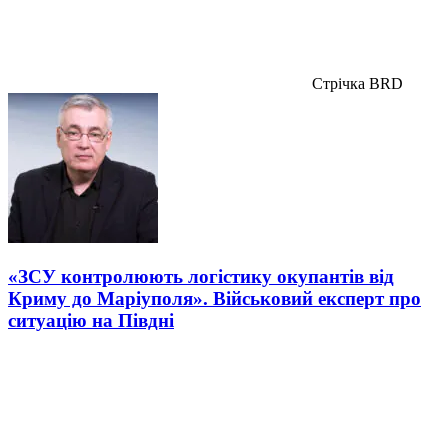
Стрічка BRD
«ЗСУ контролюють логістику окупантів від
Криму до Маріуполя». Військовий експерт про
ситуацію на Півдні