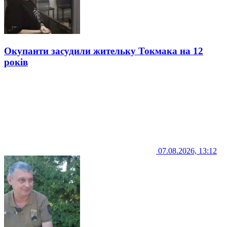
Окупанти засудили жительку Токмака на 12
років
07.08.2026, 13:12