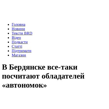
Головна
Новини
Тексти BRD
Відео
Подкасти
Статті
Підтримати
Магазин
В Бердянске все-таки
посчитают обладателей
«автономок»