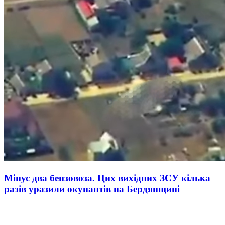
Мінус два бензовоза. Цих вихідних ЗСУ кілька
разів уразили окупантів на Бердянщині