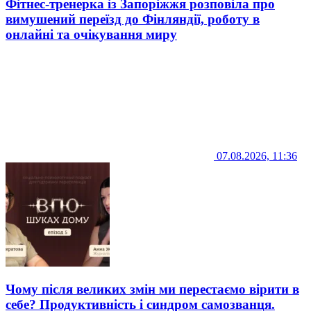
Фітнес-тренерка із Запоріжжя розповіла про
вимушений переїзд до Фінляндії, роботу в
онлайні та очікування миру
07.08.2026, 11:36
Чому після великих змін ми перестаємо вірити в
себе? Продуктивність і синдром самозванця.