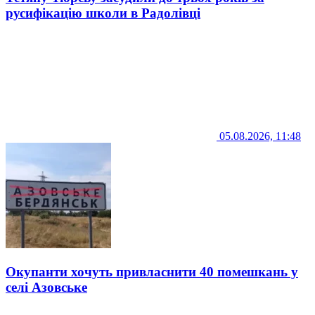
русифікацію школи в Радолівці
05.08.2026, 11:48
Окупанти хочуть привласнити 40 помешкань у
селі Азовське