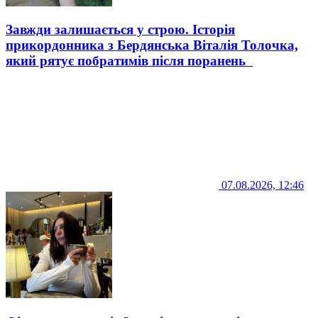
Завжди залишається у строю. Історія
прикордонника з Бердянська Віталія Толочка,
який рятує побратимів після поранень
07.08.2026, 12:46