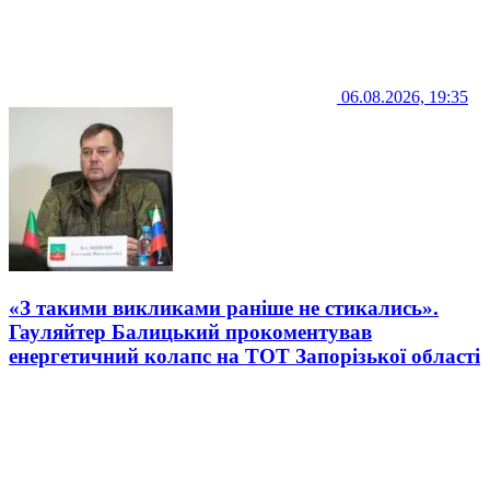
06.08.2026, 19:35
«З такими викликами раніше не стикались».
Гауляйтер Балицький прокоментував
енергетичний колапс на ТОТ Запорізької області