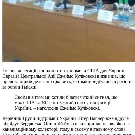
Голова делегації, координатор допомоги США для Європи,
Євразії і Центральної Азії Джеймс Куліковскі відзначив, що
представників делегації цікавить, які зміни відбулись в регіоні
за останні місяці.
Своїм візитом ми хотіли б дати чіткий сигнал, що
між США та ЄС є потужний союз у підтримці
України, – наголосив Джеймс Куліковскі.
Керівник Групи підтримки України Пітер Вагнер вже вдруге
відвідує Бердянськ. Останній його візит припав на аварію на
каналізаційному колекторі, тому в своєму вітальному слові
Пітер Вагнер висловив сподівання, що місто змогло вирішити