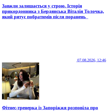
Завжди залишається у строю. Історія
прикордонника з Бердянська Віталія Толочка,
який рятує побратимів після поранень
07.08.2026, 12:46
Фітнес-тренерка із Запоріжжя розповіла про