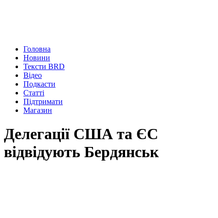
Головна
Новини
Тексти BRD
Відео
Подкасти
Статті
Підтримати
Магазин
Делегації США та ЄС
відвідують Бердянськ