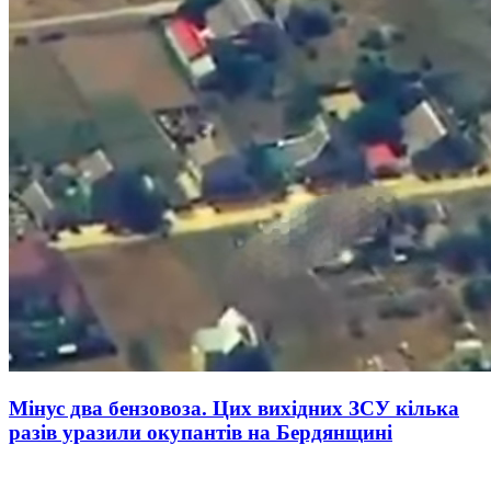
Мінус два бензовоза. Цих вихідних ЗСУ кілька
разів уразили окупантів на Бердянщині