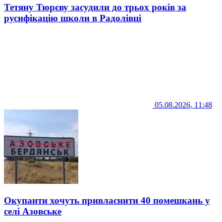
Тетяну Тюрєву засудили до трьох років за
русифікацію школи в Радолівці
05.08.2026, 11:48
Окупанти хочуть привласнити 40 помешкань у
селі Азовське