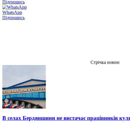
Підпишись
WhatsApp
Підпишись
Стрічка новин
В селах Бердянщини не вистачає працівників кул