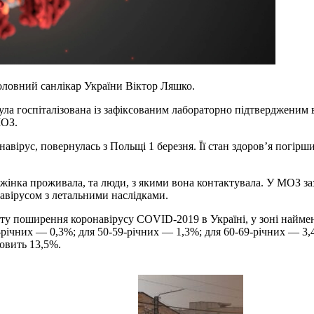
ловний санлікар України Віктор Ляшко.
я була госпіталізована із зафіксованим лабораторно підтверджен
МОЗ.
ірус, повернулась з Польщі 1 березня. Її стан здоров’я погіршивс
 жінка проживала, та люди, з якими вона контактувала. У МОЗ заз
навірусом з летальними наслідками.
ту поширення коронавірусу COVID-2019 в Україні, у зоні наймен
річних — 0,3%; для 50-59-річних — 1,3%; для 60-69-річних — 3,
новить 13,5%.