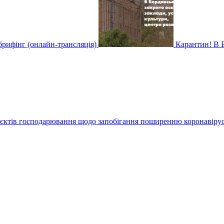
рифінг (онлайн-трансляція)
Карантин! В Б
єктів господарювання щодо запобігання поширенню коронавіру