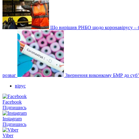
Що вирішив РНБО щодо коронавірусу – б
розваг
Звернення виконкому БМР до суб’
вірус
Facebook
Підпишись
Instagram
Підпишись
Viber