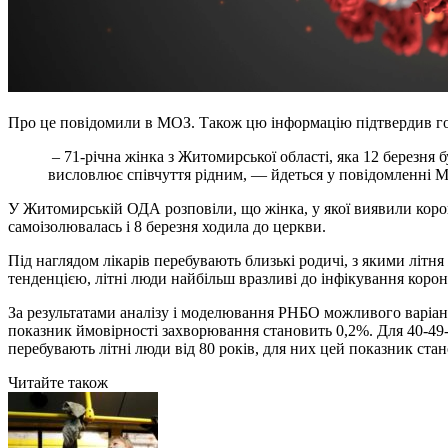
Про це повідомили в МОЗ. Також цю інформацію підтвердив го
– 71-річна жінка з Житомирської області, яка 12 березн
висловлює співчуття рідним, — йдеться у повідомленні 
У Житомирській ОДА розповіли, що жінка, у якої виявили коронав
самоізолювалась і 8 березня ходила до церкви.
Під наглядом лікарів перебувають близькі родичі, з якими літня
тенденцією, літні люди найбільш вразливі до інфікування коро
За результатами аналізу і моделювання РНБО можливого варіан
показник ймовірності захворювання становить 0,2%. Для 40-49-
перебувають літні люди від 80 років, для них цей показник ста
Читайте також