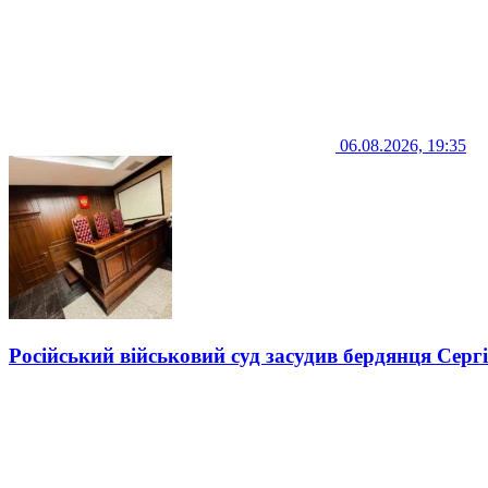
06.08.2026, 19:35
Російський військовий суд засудив бердянця Серг