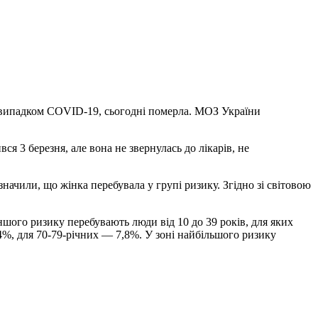
им випадком COVID-19, сьогодні померла. МОЗ України
я 3 березня, але вона не звернулась до лікарів, не
начили, що жінка перебувала у групі ризику. Згідно зі світовою
шого ризику перебувають люди від 10 до 39 років, для яких
4%, для 70-79-річних — 7,8%. У зоні найбільшого ризику