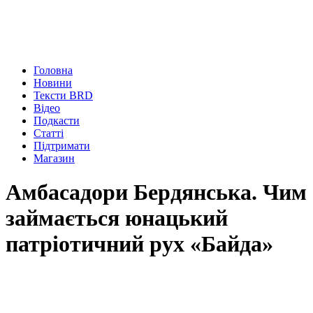
Головна
Новини
Тексти BRD
Відео
Подкасти
Статті
Підтримати
Магазин
Амбасадори Бердянська. Чим
займається юнацький
патріотичний рух «Байда»