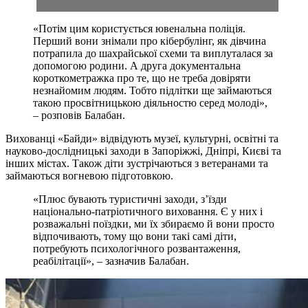
«Потім цим користується ювенальна поліція.
Перший вони знімали про кібербулінг, як дівчина
потрапила до шахрайської схеми та виплуталася за
допомогою родини. А друга документальна
короткометражка про те, що не треба довіряти
незнайомим людям. Тобто підлітки ще займаються
такою просвітницькою діяльностю серед молоді»,
– розповів Балабан.
Вихованці «Байди» відвідують музеї, культурні, освітні та
науково-дослідницькі заходи в Запоріжжі, Дніпрі, Києві та
інших містах. Також діти зустрічаються з ветеранами та
займаються вогневою підготовкою.
«Плюс бувають туристичні заходи, з’їзди
національно-патріотичного виховання. Є у них і
розважальні поїздки, ми їх збираємо й вони просто
відпочивають, тому що вони такі самі діти,
потребують психологічного розвантаження,
реабілітації», – зазначив Балабан.