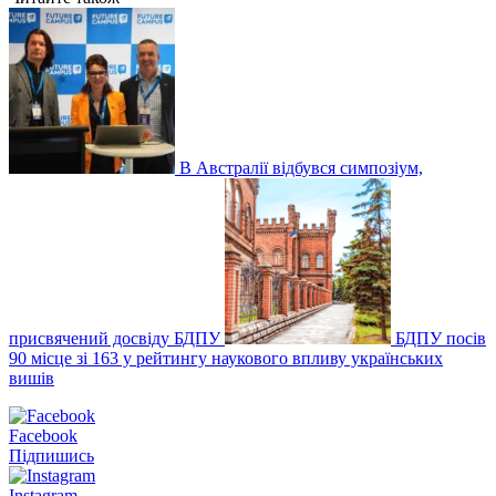
В Австралії відбувся симпозіум,
присвячений досвіду БДПУ
БДПУ посів
90 місце зі 163 у рейтингу наукового впливу українських
вишів
Facebook
Підпишись
Instagram