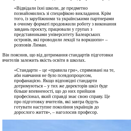
«Відвідали їхні школи, де предметно
познайомились зі специфікою викладання. Крім
того, із зарубіжними та українськими партнерами
в очному форматі продовжили роботу з виконання
завдань проєкту, працювали у групах з
представниками університету Балеарських
островів, які проводили лекції та воркшопи» –
розповів Лиман.
Він пояснив, що від дотримання стандартів підготовки
вчителів залежить якість освіти в школах.
«Стандарти – це «правила гри», спрямовані на те,
аби навчання не було псевдопроцесом,
профанацією. Якщо відповідні стандарти
дотримуються – у тих же директорів шкіл буде
більше впевненості, що до них прийшов
професіонал, який справді знає свою справу. Це
про підготовку вчителів, які завтра будуть
готувати наступне покоління українців до
дорослого життя», – наголосив професор.