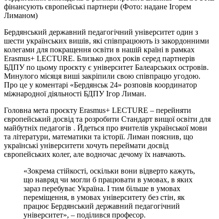
фінансують європейські партнери (Фото: надане Ігорем
Лиманом)
Бердянський державний педагогічний університет один з
шести українських вишів, які співпрацюють із закордонними
колегами для покращення освіти в нашій країні в рамках
Erasmus+ LECTURE. Близько двох років серед партнерів
БДПУ по цьому проєкту є університет Балеарських островів.
Минулого місяця виші закріпили свою співпрацю угодою.
Про це у коментарі «Бердянськ 24» розповів координатор
міжнародної діяльності БДПУ Ігор Лиман.
Головна мета проєкту Erasmus+ LECTURE – перейняти
європейський досвід та розробити Стандарт вищої освіти для
майбутніх педагогів . Йдеться про вчителів української мови
та літератури, математики та історії. Лиман пояснив, що
українські університети хочуть переймати досвід
європейських колег, але водночас дечому їх навчають.
«Зокрема стійкості, оскільки вони відверто кажуть,
що навряд чи могли б працювати в умовах, в яких
зараз перебуває Україна. І тим більше в умовах
переміщення, в умовах університету без стін, як
працює Бердянський державний педагогічний
університет», – поділився професор.