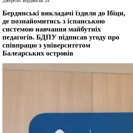
Джерело:
Бердянськ 24
Бердянські викладачі їздили до Ібіци,
де познайомитись з іспанською
системою навчання майбутніх
педагогів. БДПУ підписав угоду про
співпрацю з університетом
Балеарських островів