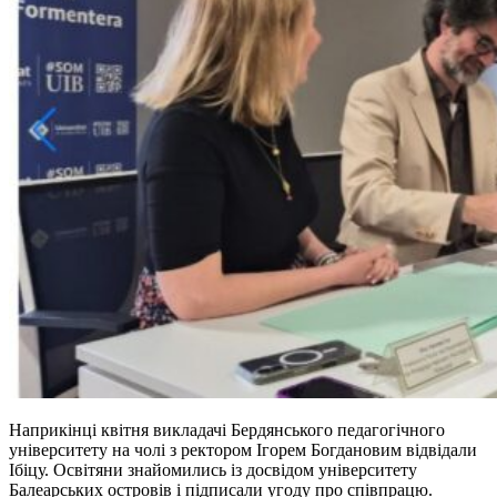
Наприкінці квітня викладачі Бердянського педагогічного
університету на чолі з ректором Ігорем Богдановим відвідали
Ібіцу. Освітяни знайомились із досвідом університету
Балеарських островів і підписали угоду про співпрацю.