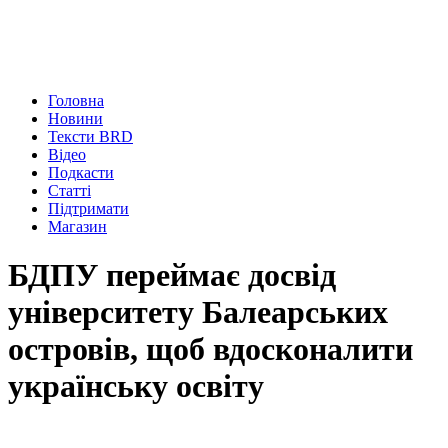
Головна
Новини
Тексти BRD
Відео
Подкасти
Статті
Підтримати
Магазин
БДПУ переймає досвід
університету Балеарських
островів, щоб вдосконалити
українську освіту