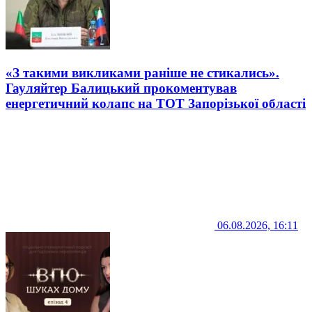
«З такими викликами раніше не стикались».
Гауляйтер Балицький прокоментував
енергетичний колапс на ТОТ Запорізької області
06.08.2026, 16:11