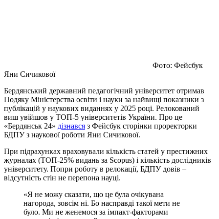
Фото: Фейсбук
Яни Сичикової
Бердянський державний педагогічний університет отримав
Подяку Міністерства освіти і науки за найвищі показники з
публікацій у наукових виданнях у 2025 році. Релокований
виш увійшов у ТОП-5 університетів України. Про це
«Бердянськ 24»
дізнався
з Фейсбук сторінки проректорки
БДПУ з наукової роботи Яни Сичикової.
При підрахунках враховували кількість статей у престижних
журналах (ТОП-25% видань за Scopus) і кількість дослідників
університету. Попри роботу в релокації, БДПУ довів –
відсутність стін не перепона науці.
«Я не можу сказати, що це була очікувана
нагорода, зовсім ні. Бо насправді такої мети не
було. Ми не женемося за імпакт-факторами