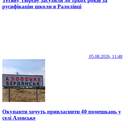
Тетяну Тюрєву засудили до трьох років за
русифікацію школи в Радолівці
05.08.2026, 11:48
Окупанти хочуть привласнити 40 помешкань у
селі Азовське