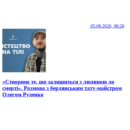
05.08.2026, 08:28
«Створюю те, що залишиться з людиною до
смерті». Розмова з бердянським тату-майстром
Олегом Руденко