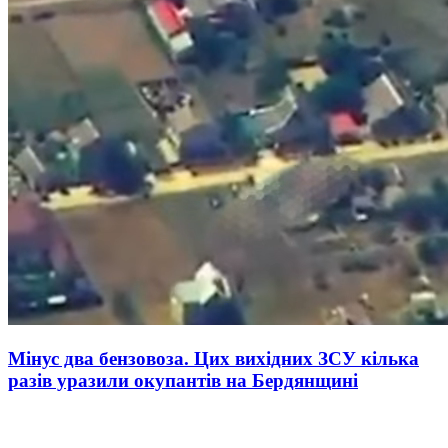
Мінус два бензовоза. Цих вихідних ЗСУ кілька
разів уразили окупантів на Бердянщині