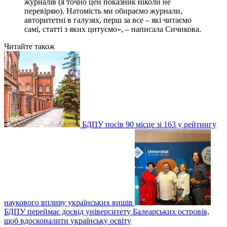
журналів (я точно цей показник ніколи не
перевіряю). Натомість ми обираємо журнали,
авторитетні в галузях, перш за все – які читаємо
самі, статті з яких цитуємо», – написала Сичикова.
Читайте також
БДПУ посів 90 місце зі 163 у рейтингу
наукового впливу українських вишів
БДПУ переймає досвід університету Балеарських островів,
щоб вдосконалити українську освіту