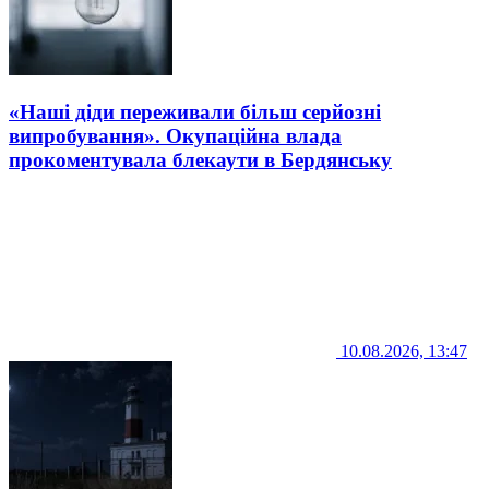
«Наші діди переживали більш серйозні
випробування». Окупаційна влада
прокоментувала блекаути в Бердянську
10.08.2026, 13:47