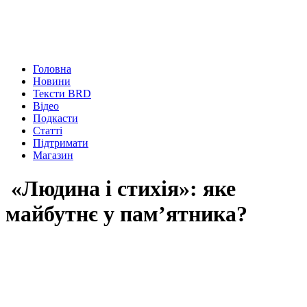
Головна
Новини
Тексти BRD
Відео
Подкасти
Статті
Підтримати
Магазин
«Людина і стихія»: яке
майбутнє у пам’ятника?