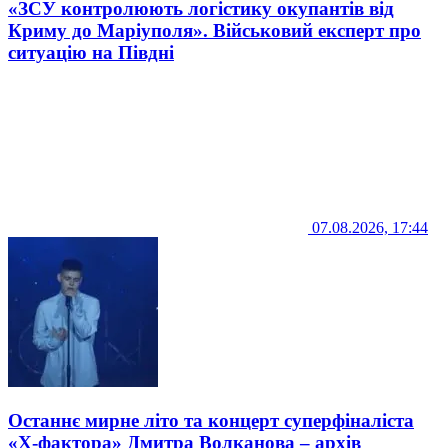
«ЗСУ контролюють логістику окупантів від
Криму до Маріуполя». Військовий експерт про
ситуацію на Півдні
07.08.2026, 17:44
Останнє мирне літо та концерт суперфіналіста
«Х-фактора» Дмитра Волканова – архів