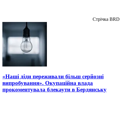
Стрічка BRD
«Наші діди переживали більш серйозні
випробування». Окупаційна влада
прокоментувала блекаути в Бердянську