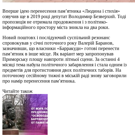
Вперше ідею перенесення пам’ятника «Людина і стихія»
озвучив ще в 2019 році депутат Володимир Безверхий. Тоді
пропозиція не отримала продовження і з політико-
інформаційного простору міста зникла на два роки.
Новий поштовх і послідуючий суспільний резонанс
спровокував у січні поточного року Валерій Баранов,
зазначивши, що власники «Барракуди» готові перенести
пам’ятник в інше місце. Як варіант мер запропонував
Приморську площу навпроти літньої сцени. За останні 4
місяці тема набула політичного забарвлення і стала одним із
предметів для протистояння двох політичних таборів. На
поточному сесійному тижні в міській раді знову заговорили
про намір перенесення пам’ятника.
Читайте також