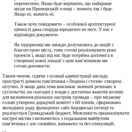
перенесенні. Якщо буде вирішено, що найкраще
місце на Приморській площі – значить так і буде.
Якщо ні, значить ні.
Також хочу повідомити – особливої архітектурної
цінності дана споруда юридично не несе. У нас є
відповідні документи.
Як підприємці ми завжди долучаємось до акцій з
благоустрою міста, тому готові реалізовувати різні
проекти і, якщо від нас буде потрібна допомога в
створенні нової локації з цим пам’ятником ми
готові допомогти.
Таким чином, судячи з позиції адміністрації закладу,
пристрасті довкола пам’ятника «Людина і стихія» створені
штучно. А якщо дана тема викликає значний резонанс в
суспільстві, на сьогодні у влади є достатньо важелів впливу
для визначення реальних настроїв громади – при міському
голові утворено дорадчий комітет з 60 членів, сформовано
молодіжну раду, функціонує сайт Бердянські петиції та
реалізується Громадський бюджет. Можливість проаналізувати
настрої містян і визначитись з подальшим майбутнім
пам’ятника є але спокійно, виважено та без спекуляцій.