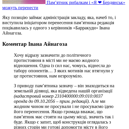
Пам’ятник рибалкам і «Я ❤ Бердянськ»
можуть перенести
Яку позицію займає адміністрація закладу, яка, начеб то, і
виступила ініціатором перенесення пам’ятника редакція
поцікавилась у одного з керівників «Барракуди» Івана
Айнагоза.
Коментар Івана Айнагоза
Хочу відразу зазначити до політичного
протистояння в місті ми не маємо жодного
відношення. Одна із сил нас, чомусь, віднесла до
табору опонентів… З яких мотивів нас втягнули у
це протистояння, нам незрозуміло.
З приводу пам’ятника зазначу – він знаходиться на
земельній ділянці, яка відведена нашій організації
(кадастровий номер 2310400000:09:010:0037
оренда до 09.10.2056 – прим. редакції)
. Але ми
жодним чином не просували і не просуваємо ідею
його перенесення. Якщо громада вважає, що
пам’ятник має стояти на цьому місці, значить так і
буде. Якщо є запит, щоб конструкція оглядалась з
різних сторін ми готові допомогти місту в його