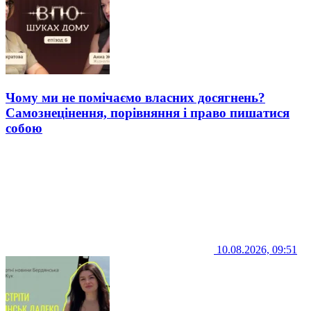
Чому ми не помічаємо власних досягнень?
Самознецінення, порівняння і право пишатися
собою
10.08.2026, 09:51