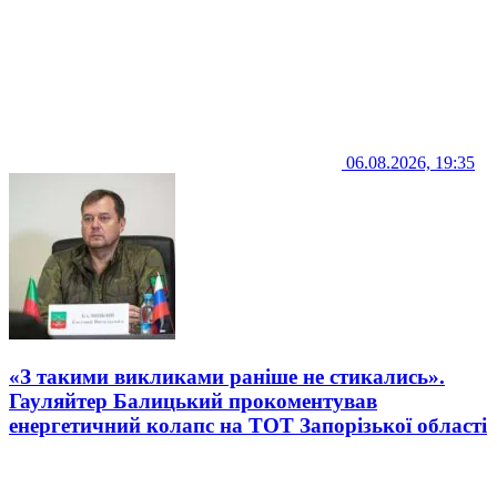
06.08.2026, 19:35
«З такими викликами раніше не стикались».
Гауляйтер Балицький прокоментував
енергетичний колапс на ТОТ Запорізької області