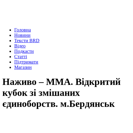
Головна
Новини
Тексти BRD
Відео
Подкасти
Статті
Підтримати
Магазин
Наживо – ММА. Відкритий
кубок зі змішаних
єдиноборств. м.Бердянськ