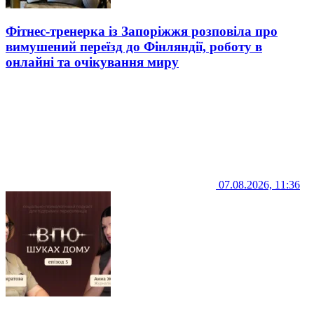
Фітнес-тренерка із Запоріжжя розповіла про
вимушений переїзд до Фінляндії, роботу в
онлайні та очікування миру
07.08.2026, 11:36