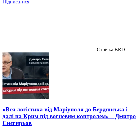
Підписатися
Стрічка BRD
«Вся логістика від Маріуполя до Бердянська і
далі на Крим під вогневим контролем» – Дмитро
Снєгирьов