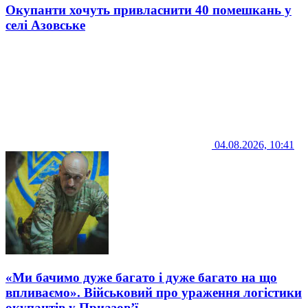
Окупанти хочуть привласнити 40 помешкань у
селі Азовське
04.08.2026, 10:41
«Ми бачимо дуже багато і дуже багато на що
впливаємо». Військовий про ураження логістики
окупантів у Приазов’ї