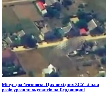
Мінус два бензовоза. Цих вихідних ЗСУ кілька
разів уразили окупантів на Бердянщині