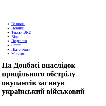
Головна
Новини
Тексти BRD
Відео
Подкасти
Статті
Підтримати
Магазин
На Донбасі внаслідок
прицільного обстрілу
окупантів загинув
український військовий