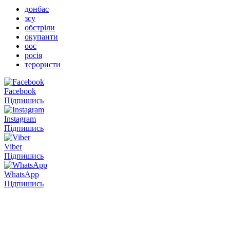
донбас
зсу
обстріли
окупанти
оос
росія
терористи
Facebook
Підпишись
Instagram
Підпишись
Viber
Підпишись
WhatsApp
Підпишись