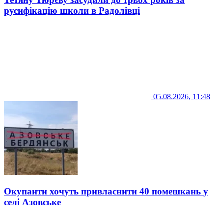
русифікацію школи в Радолівці
05.08.2026, 11:48
Окупанти хочуть привласнити 40 помешкань у
селі Азовське