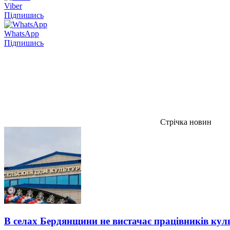
Viber
Підпишись
WhatsApp
Підпишись
Стрічка новин
В селах Бердянщини не вистачає працівників кул