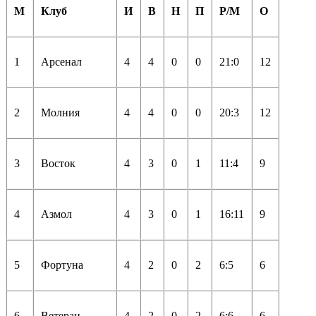
М
Клуб
И
В
Н
П
Р/М
О
1
Арсенал
4
4
0
0
21:0
12
2
Молния
4
4
0
0
20:3
12
3
Восток
4
3
0
1
11:4
9
4
Азмол
4
3
0
1
16:11
9
5
Фортуна
4
2
0
2
6:5
6
6
Ветеран
4
2
0
2
6:6
6