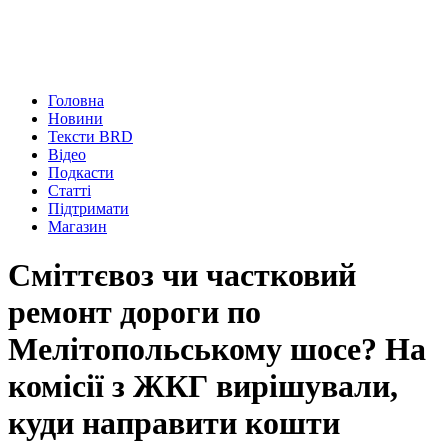
Головна
Новини
Тексти BRD
Відео
Подкасти
Статті
Підтримати
Магазин
Сміттєвоз чи частковий
ремонт дороги по
Мелітопольському шосе? На
комісії з ЖКГ вирішували,
куди направити кошти