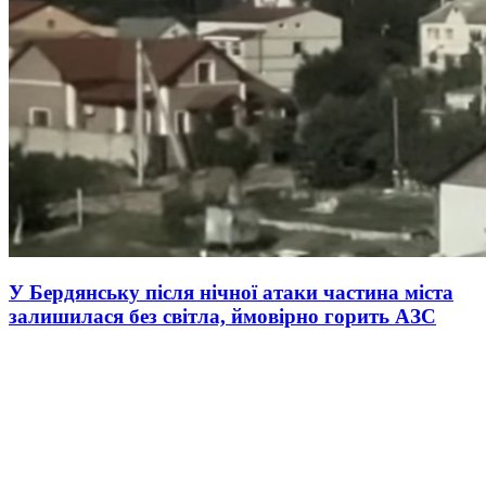
У Бердянську після нічної атаки частина міста
залишилася без світла, ймовірно горить АЗС