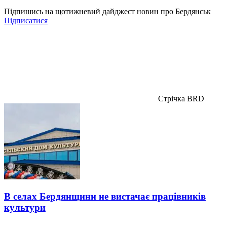
Підпишись на щотижневий дайджест новин про Бердянськ
Підписатися
Стрічка BRD
В селах Бердянщини не вистачає працівників
культури