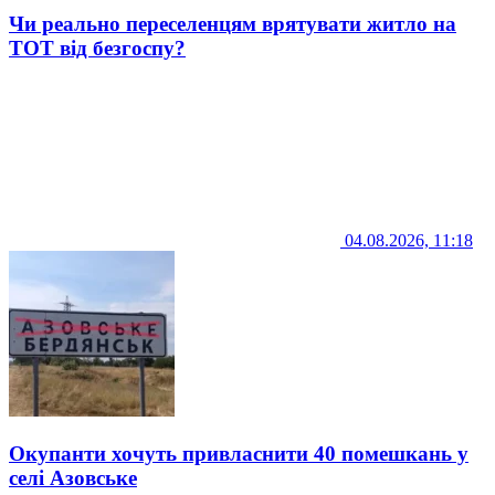
Чи реально переселенцям врятувати житло на
ТОТ від безгоспу?
04.08.2026, 11:18
Окупанти хочуть привласнити 40 помешкань у
селі Азовське