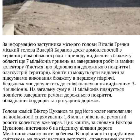
За інформацією заступника міського голови Віталія Гречки
міський голова Валерій Баранов досяг домовленостей з
керівництвом обласної ради з приводу виділення з бюджету
області ще 7 мільйонів гривень на завершення робіт із заміни
колектору (йдеться про відновлення дорожнього покриття і
благоустрій території). Кошти ці можуть бути виділені за
підсумками виконання бюджету в першому півріччі.
Бердянськ має долучитись до співфінансування виділенням 3-
4 мільйонів. На загальну суму в 11 мільйонів планується
повністю завершити ремонт дорожнього покриття,
обладнання бордюрів та тротуарних доріжок.
Голова комісії Віктор Цуканов та ряд його колег наполягали
на доцільності спрямування 1,8 млн. гривень на ремонтні
роботи колектору вже зараз. Цих коштів, за словами Віктора
Цуканова, вистачило б на підсипку ділянки дороги
Мелітопольського шосе щебенем. В порівнянні з придбанням
сміттєвоза, на думку частини депутатів, спрямування коштів