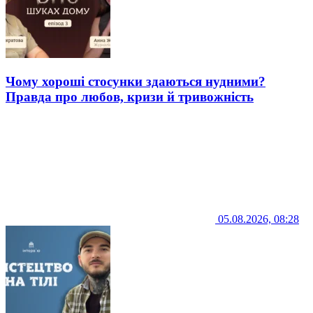
Чому хороші стосунки здаються нудними?
Правда про любов, кризи й тривожність
05.08.2026, 08:28