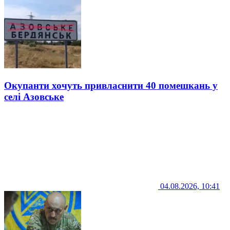
Окупанти хочуть привласнити 40 помешкань у
селі Азовське
04.08.2026, 10:41