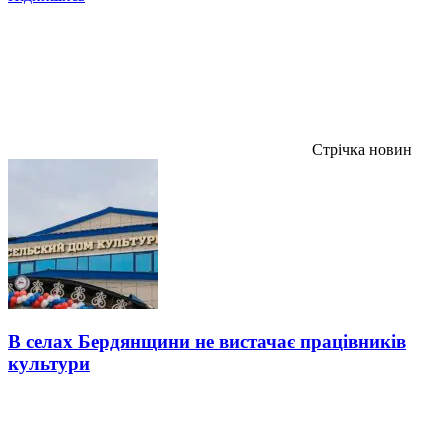
Стрічка новин
В селах Бердянщини не вистачає працівників
культури