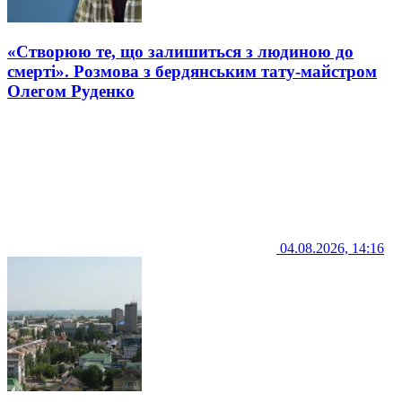
«Створюю те, що залишиться з людиною до
смерті». Розмова з бердянським тату-майстром
Олегом Руденко
04.08.2026, 14:16