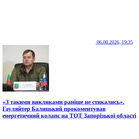
06.08.2026, 19:35
«З такими викликами раніше не стикались».
Гауляйтер Балицький прокоментував
енергетичний колапс на ТОТ Запорізької області