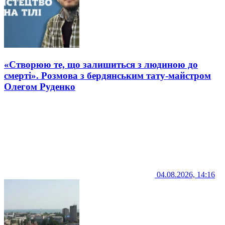
«Створюю те, що залишиться з людиною до
смерті». Розмова з бердянським тату-майстром
Олегом Руденко
04.08.2026, 14:16