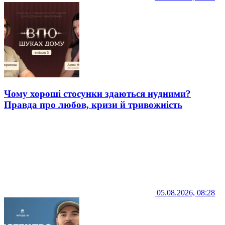
Чому хороші стосунки здаються нудними?
Правда про любов, кризи й тривожність
05.08.2026, 08:28