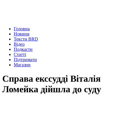
Головна
Новини
Тексти BRD
Відео
Подкасти
Статті
Підтримати
Магазин
Справа екссудді Віталія
Ломейка дійшла до суду