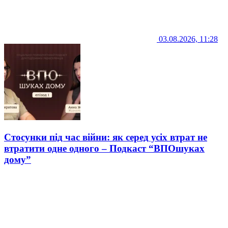
03.08.2026, 11:28
Стосунки під час війни: як серед усіх втрат не
втратити одне одного – Подкаст “ВПОшуках
дому”