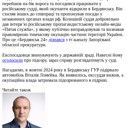
перейшов на бік ворога та погодився працювати у
російському судді, який окупанти відкрили в Бердянську. Він
схиляв інших до співпраці та пропонував посади у
незаконних органах влади рф. Колишній суддя добровільно
дав інтерв’ю російському пропагандистському онлайн-медіа
«Пятая служба», у якому публічно виправдовував та визнавав
правомірною тимчасову окупацію частини території України.
Про це «Бердянськ 24»
дізнався
з тг-каналу Запорізької
обласної прокуратури.
Експосадовця звинувачують у державній зраді. Навесні йому
оголосили
про підозру, зараз справу розглядатимуть у суді.
Нагадаємо, в жовтні 2024 року в Бердянську ГУР підірвало
автомобіль Віталія Ломейка. Як виявилось, екссуддя вижив, а
окупаційна влада затримала підозрюваного в підриві.
Читайте також