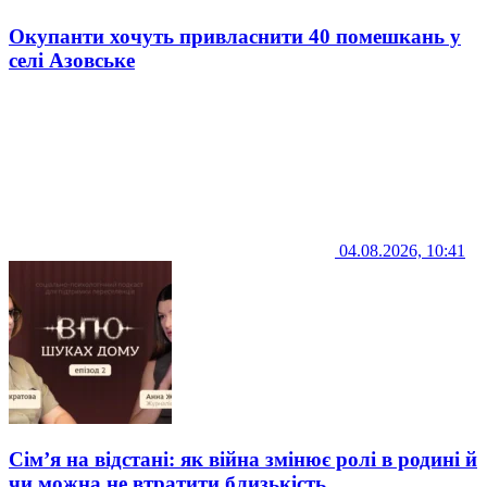
Окупанти хочуть привласнити 40 помешкань у
селі Азовське
04.08.2026, 10:41
Сім’я на відстані: як війна змінює ролі в родині й
чи можна не втратити близькість