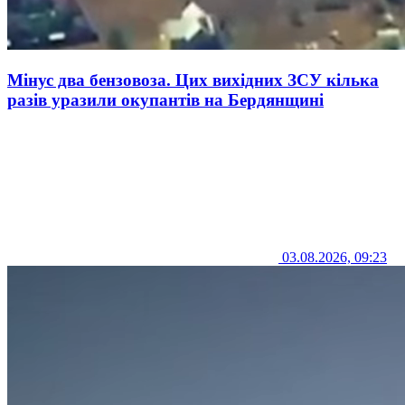
Мінус два бензовоза. Цих вихідних ЗСУ кілька
разів уразили окупантів на Бердянщині
03.08.2026, 09:23