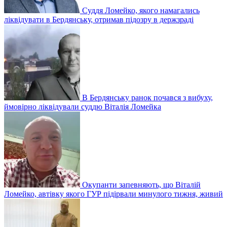
Суддя Ломейко, якого намагались
ліквідувати в Бердянську, отримав підозру в держзраді
В Бердянську ранок почався з вибуху,
ймовірно ліквідували суддю Віталія Ломейка
Окупанти запевняють, що Віталій
Ломейко, автівку якого ГУР підірвали минулого тижня, живий