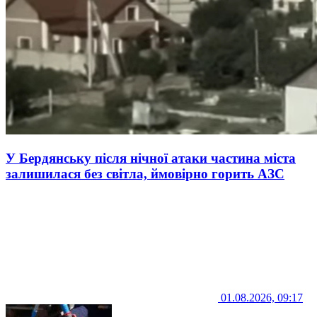
У Бердянську після нічної атаки частина міста
залишилася без світла, ймовірно горить АЗС
01.08.2026, 09:17