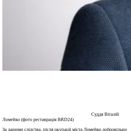
Суддя Віталій
Ломейко (фото реставрація BRD24)
За даними слідства, після окупації міста Ломейко добровільно