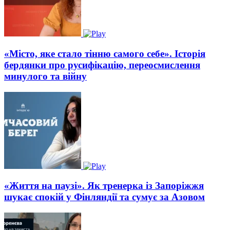
«Місто, яке стало тінню самого себе». Історія
бердянки про русифікацію, переосмислення
минулого та війну
«Життя на паузі». Як тренерка із Запоріжжя
шукає спокій у Фінляндії та сумує за Азовом