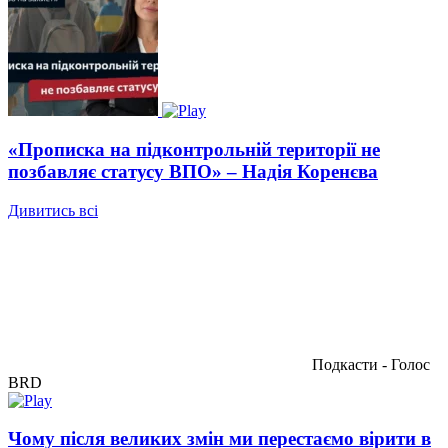
«Прописка на підконтрольній території не
позбавляє статусу ВПО» – Надія Коренєва
Дивитись всі
Подкасти - Голос
BRD
Чому після великих змін ми перестаємо вірити в