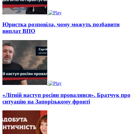
Юристка розповіла, чому можуть позбавити
виплат ВПО
«Літній наступ росіян провалився». Братчук про
ситуацію на Запорізькому фронті