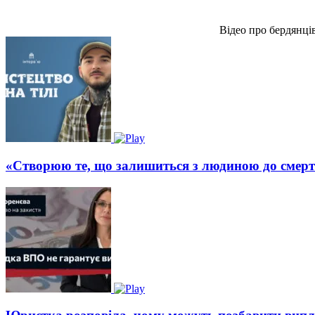
Відео про бердянці
«Створюю те, що залишиться з людиною до смерт