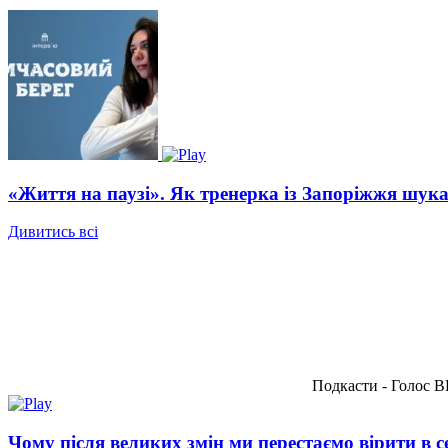
«Життя на паузі». Як тренерка із Запоріжжя шукає
Дивитись всі
Подкасти - Голос 
Чому після великих змін ми перестаємо вірити в 