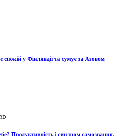
 спокій у Фінляндії та сумує за Азовом
BRD
себе? Продуктивність і синдром самозванця.