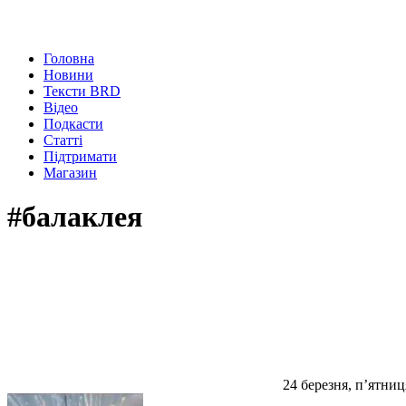
Головна
Новини
Тексти BRD
Відео
Подкасти
Статті
Підтримати
Магазин
#балаклея
24 березня, п’ятниц