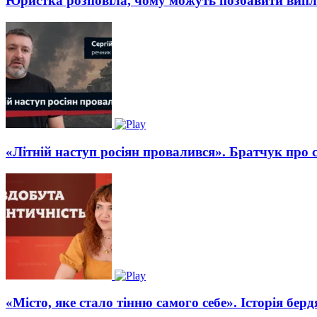
Юристка розповіла, чому можуть позбавити вип
«Літній наступ росіян провалився». Братчук про 
«Місто, яке стало тінню самого себе». Історія бе