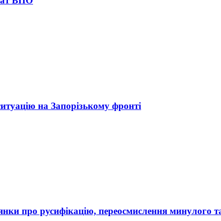
лат ВПО
ситуацію на Запорізькому фронті
рдянки про русифікацію, переосмислення минулого т