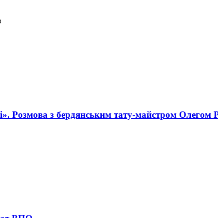
в
і». Розмова з бердянським тату-майстром Олегом 