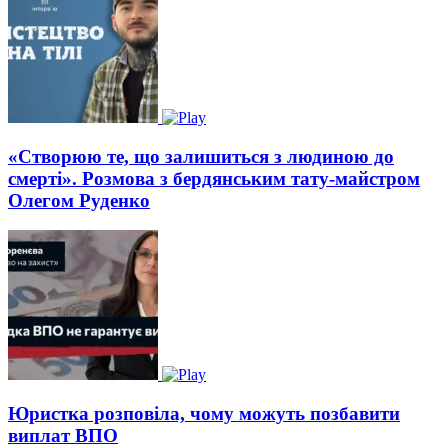
«Створюю те, що залишиться з людиною до
смерті». Розмова з бердянським тату-майстром
Олегом Руденко
Юристка розповіла, чому можуть позбавити
виплат ВПО