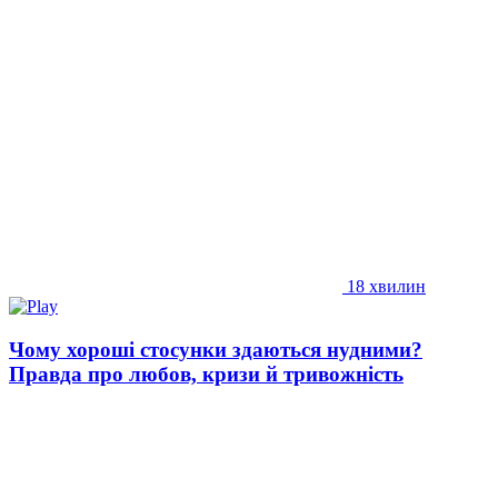
18 хвилин
Чому хороші стосунки здаються нудними?
Правда про любов, кризи й тривожність