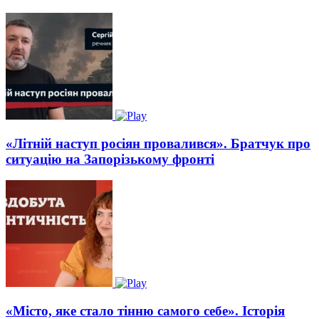
«Літній наступ росіян провалився». Братчук про
ситуацію на Запорізькому фронті
«Місто, яке стало тінню самого себе». Історія