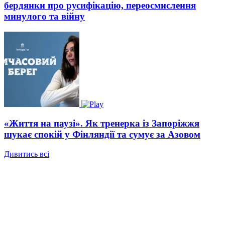
бердянки про русифікацію, переосмислення
минулого та війну
«Життя на паузі». Як тренерка із Запоріжжя
шукає спокій у Фінляндії та сумує за Азовом
Дивитись всі