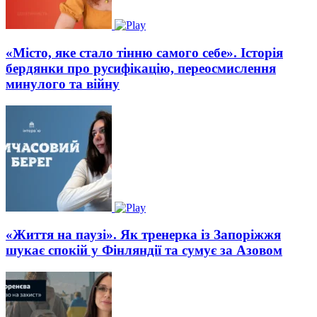
«Місто, яке стало тінню самого себе». Історія
бердянки про русифікацію, переосмислення
минулого та війну
«Життя на паузі». Як тренерка із Запоріжжя
шукає спокій у Фінляндії та сумує за Азовом