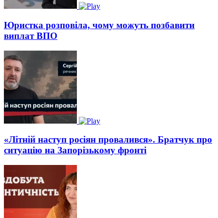
Юристка розповіла, чому можуть позбавити
виплат ВПО
«Літній наступ росіян провалився». Братчук про
ситуацію на Запорізькому фронті