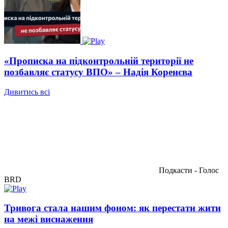
«Прописка на підконтрольній території не
позбавляє статусу ВПО» – Надія Коренєва
Дивитись всі
Подкасти - Голос
BRD
Тривога стала нашим фоном: як перестати жити
на межі виснаження