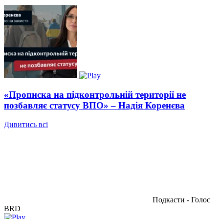
«Прописка на підконтрольній території не
позбавляє статусу ВПО» – Надія Коренєва
Дивитись всі
Подкасти - Голос
BRD