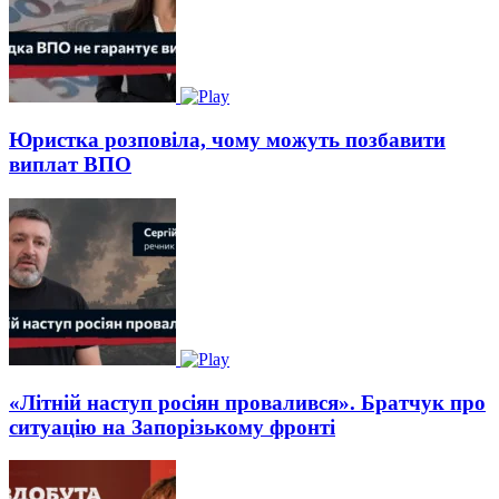
Юристка розповіла, чому можуть позбавити
виплат ВПО
«Літній наступ росіян провалився». Братчук про
ситуацію на Запорізькому фронті