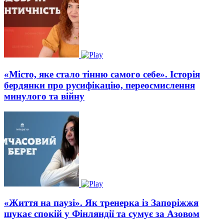
«Місто, яке стало тінню самого себе». Історія
бердянки про русифікацію, переосмислення
минулого та війну
«Життя на паузі». Як тренерка із Запоріжжя
шукає спокій у Фінляндії та сумує за Азовом