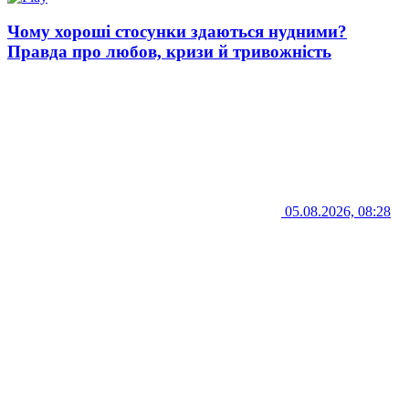
Чому хороші стосунки здаються нудними?
Правда про любов, кризи й тривожність
05.08.2026, 08:28