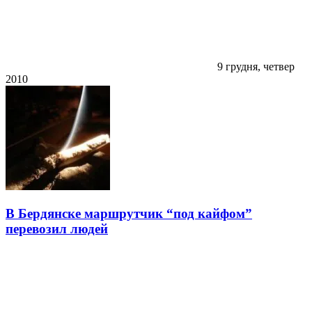
9 грудня, четвер
2010
В Бердянске маршрутчик “под кайфом”
перевозил людей