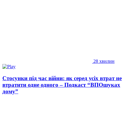
28 хвилин
Стосунки під час війни: як серед усіх втрат не
втратити одне одного – Подкаст “ВПОшуках
дому”