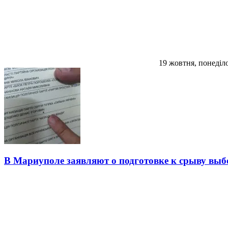
19 жовтня, понеділ
В Мариуполе заявляют о подготовке к срыву выб