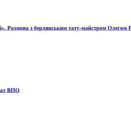
і». Розмова з бердянським тату-майстром Олегом 
лат ВПО