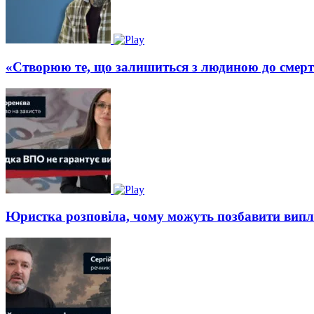
«Створюю те, що залишиться з людиною до смерт
Юристка розповіла, чому можуть позбавити вип