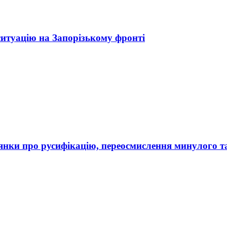
ситуацію на Запорізькому фронті
рдянки про русифікацію, переосмислення минулого т