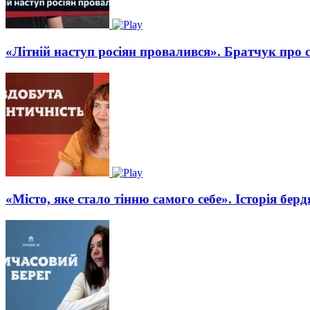
«Літній наступ росіян провалився». Братчук про 
«Місто, яке стало тінню самого себе». Історія бе