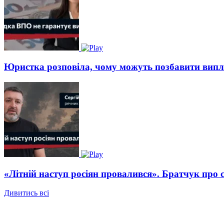
Юристка розповіла, чому можуть позбавити вип
«Літній наступ росіян провалився». Братчук про 
Дивитись всі