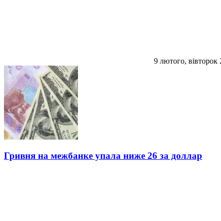
9 лютого, вівторок 
Гривня на межбанке упала ниже 26 за доллар