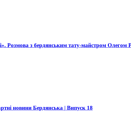
і». Розмова з бердянським тату-майстром Олегом 
і новини Бердянська | Випуск 18