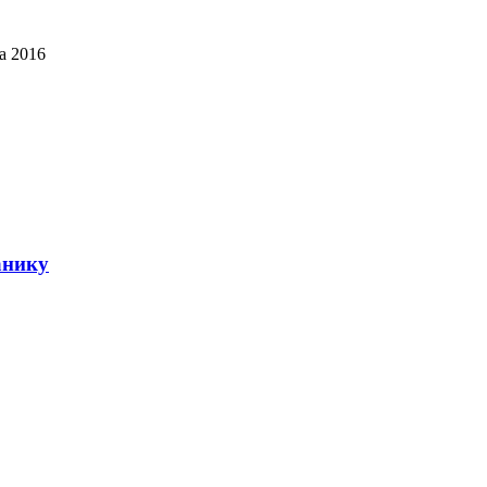
а 2016
анику