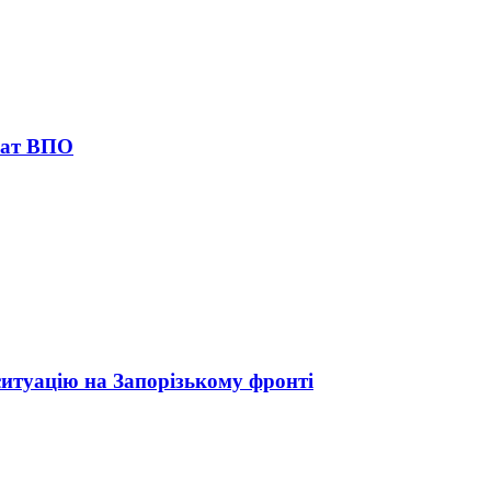
лат ВПО
ситуацію на Запорізькому фронті