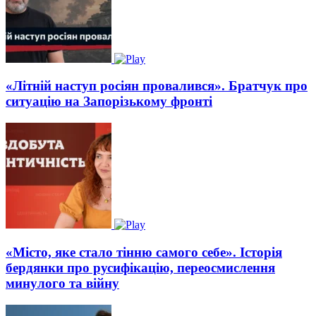
«Літній наступ росіян провалився». Братчук про
ситуацію на Запорізькому фронті
«Місто, яке стало тінню самого себе». Історія
бердянки про русифікацію, переосмислення
минулого та війну