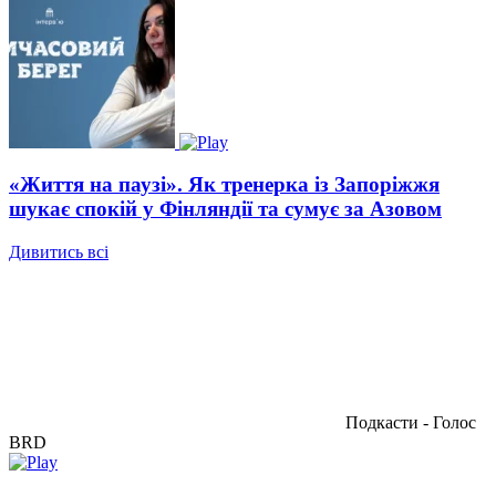
«Життя на паузі». Як тренерка із Запоріжжя
шукає спокій у Фінляндії та сумує за Азовом
Дивитись всі
Подкасти - Голос
BRD