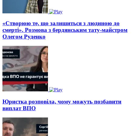
«Створюю те, що залишиться з людиною до
смерті». Розмова з бердянським тату-майстром
Олегом Руденко
Юристка розповіла, чому можуть позбавити
виплат ВПО