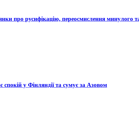
рдянки про русифікацію, переосмислення минулого т
 спокій у Фінляндії та сумує за Азовом