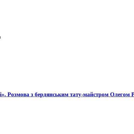
в
і». Розмова з бердянським тату-майстром Олегом 