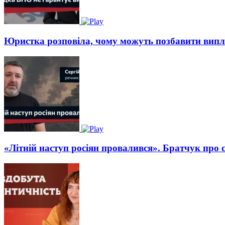
Юристка розповіла, чому можуть позбавити вип
«Літній наступ росіян провалився». Братчук про 