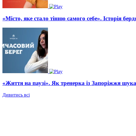
«Місто, яке стало тінню самого себе». Історія бе
«Життя на паузі». Як тренерка із Запоріжжя шукає
Дивитись всі