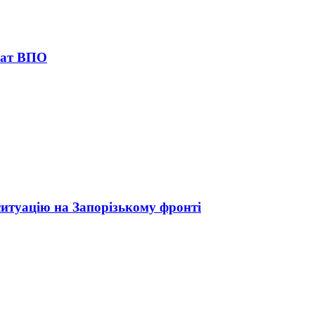
лат ВПО
ситуацію на Запорізькому фронті