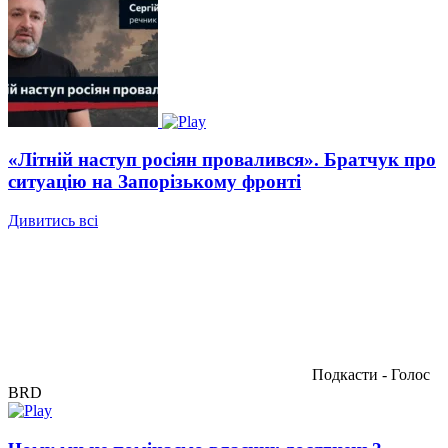
«Літній наступ росіян провалився». Братчук про
ситуацію на Запорізькому фронті
Дивитись всі
Подкасти - Голос
BRD