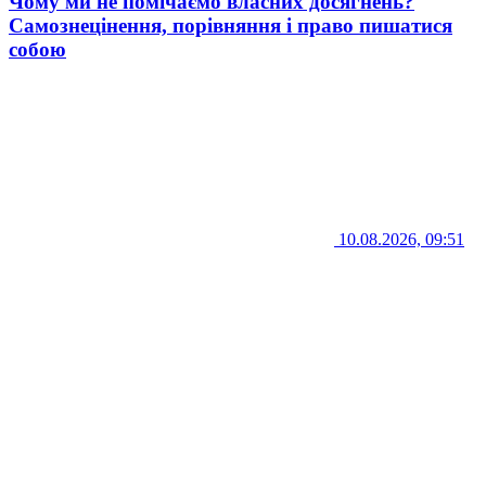
Чому ми не помічаємо власних досягнень?
Самознецінення, порівняння і право пишатися
собою
10.08.2026, 09:51