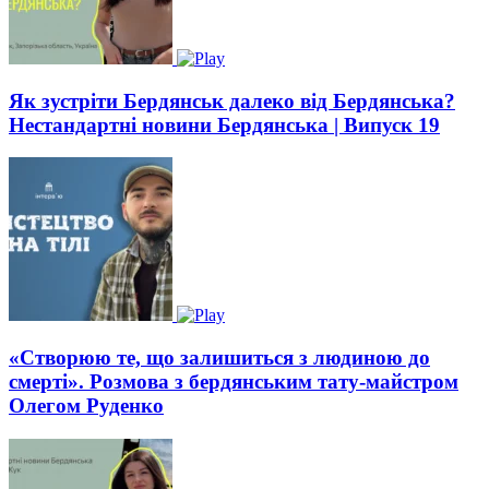
Як зустріти Бердянськ далеко від Бердянська?
Нестандартні новини Бердянська | Випуск 19
«Створюю те, що залишиться з людиною до
смерті». Розмова з бердянським тату-майстром
Олегом Руденко