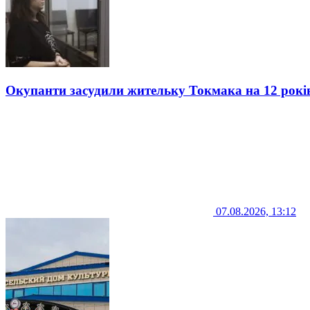
Окупанти засудили жительку Токмака на 12 рокі
07.08.2026, 13:12