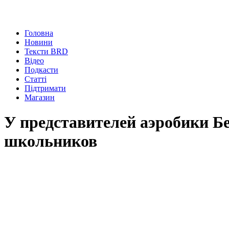
Головна
Новини
Тексти BRD
Відео
Подкасти
Статті
Підтримати
Магазин
У представителей аэробики Б
школьников