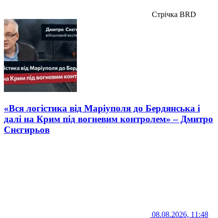
Стрічка BRD
«Вся логістика від Маріуполя до Бердянська і
далі на Крим під вогневим контролем» – Дмитро
Снєгирьов
08.08.2026, 11:48