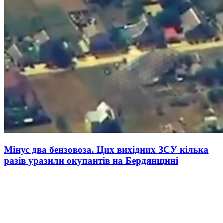
Мінус два бензовоза. Цих вихідних ЗСУ кілька
разів уразили окупантів на Бердянщині