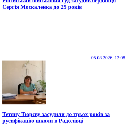
Російський військовий суд засудив бердянця
Сергія Москаленка до 25 років
05.08.2026, 12:08
Тетяну Тюрєву засудили до трьох років за
русифікацію школи в Радолівці