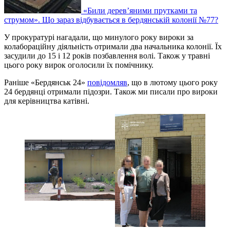
«Били дерев’яними прутками та
струмом». Що зараз відбувається в бердянській колонії №77?
У прокуратурі нагадали, що минулого року вироки за
колабораційну діяльність отримали два начальника колонії. Їх
засудили до 15 і 12 років позбавлення волі. Також у травні
цього року вирок оголосили їх помічнику.
Раніше «Бердянськ 24»
повідомляв
, що в лютому цього року
24 бердянці отримали підозри. Також ми писали про вироки
для керівництва катівні.