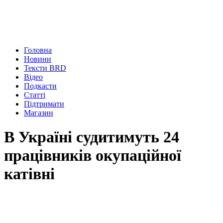
Головна
Новини
Тексти BRD
Відео
Подкасти
Статті
Підтримати
Магазин
В Україні судитимуть 24
працівників окупаційної
катівні