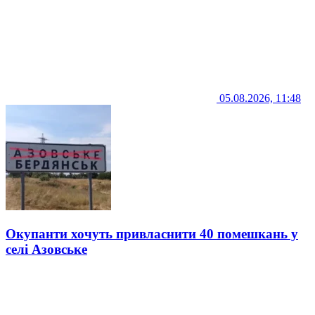
05.08.2026, 11:48
Окупанти хочуть привласнити 40 помешкань у
селі Азовське