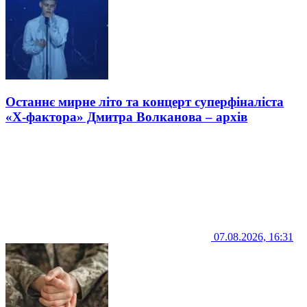
Останнє мирне літо та концерт суперфіналіста
«Х-фактора» Дмитра Волканова – архів
07.08.2026, 16:31