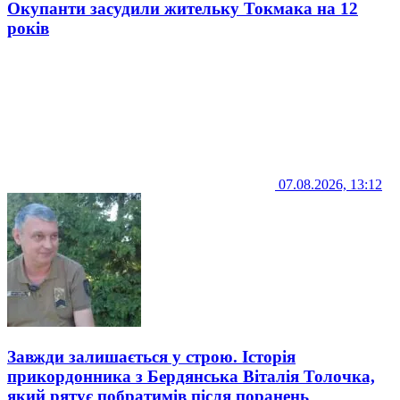
Окупанти засудили жительку Токмака на 12
років
07.08.2026, 13:12
Завжди залишається у строю. Історія
прикордонника з Бердянська Віталія Толочка,
який рятує побратимів після поранень