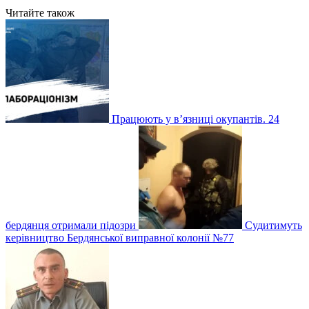
Читайте також
Працюють у в’язниці окупантів. 24
бердянця отримали підозри
Судитимуть
керівництво Бердянської виправної колонії №77