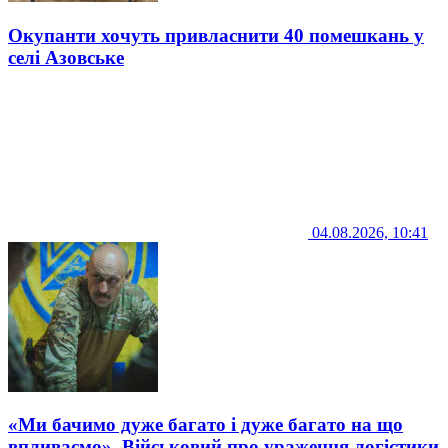
Окупанти хочуть привласнити 40 помешкань у
селі Азовське
04.08.2026, 10:41
«Ми бачимо дуже багато і дуже багато на що
впливаємо». Військовий про ураження логістики