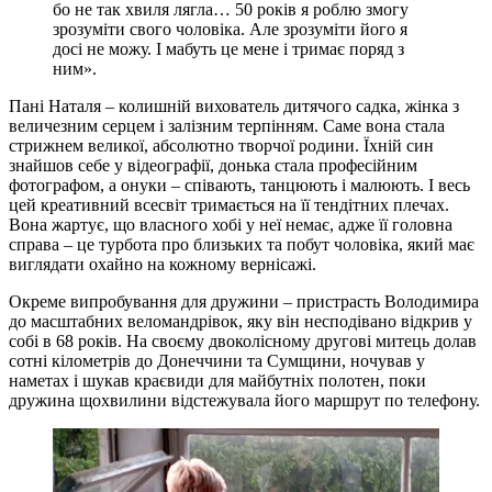
бо не так хвиля лягла… 50 років я роблю змогу
зрозуміти свого чоловіка. Але зрозуміти його я
досі не можу. І мабуть це мене і тримає поряд з
ним».
Пані Наталя – колишній вихователь дитячого садка, жінка з
величезним серцем і залізним терпінням. Саме вона стала
стрижнем великої, абсолютно творчої родини. Їхній син
знайшов себе у відеографії, донька стала професійним
фотографом, а онуки – співають, танцюють і малюють. І весь
цей креативний всесвіт тримається на її тендітних плечах.
Вона жартує, що власного хобі у неї немає, адже її головна
справа – це турбота про близьких та побут чоловіка, який має
виглядати охайно на кожному вернісажі.
Окреме випробування для дружини – пристрасть Володимира
до масштабних веломандрівок, яку він несподівано відкрив у
собі в 68 років. На своєму двоколісному другові митець долав
сотні кілометрів до Донеччини та Сумщини, ночував у
наметах і шукав краєвиди для майбутніх полотен, поки
дружина щохвилини відстежувала його маршрут по телефону.