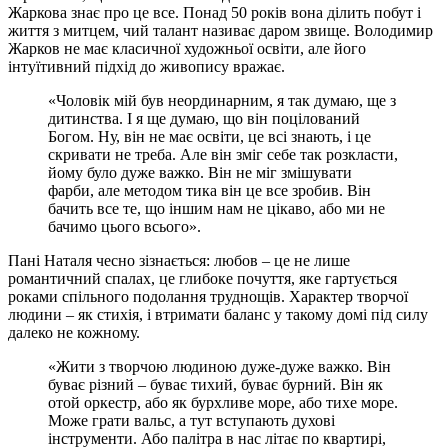
Жаркова знає про це все. Понад 50 років вона ділить побут і
життя з митцем, чий талант називає даром звище. Володимир
Жарков не має класичної художньої освіти, але його
інтуїтивний підхід до живопису вражає.
«Чоловік мій був неординарним, я так думаю, ще з
дитинства. І я ще думаю, що він поцілований
Богом. Ну, він не має освіти, це всі знають, і це
скривати не треба. Але він зміг себе так розкласти,
йому було дуже важко. Він не міг змішувати
фарби, але методом тика він це все зробив. Він
бачить все те, що іншим нам не цікаво, або ми не
бачимо цього всього».
Пані Наталя чесно зізнається: любов – це не лише
романтичний спалах, це глибоке почуття, яке гартується
роками спільного подолання труднощів. Характер творчої
людини – як стихія, і втримати баланс у такому домі під силу
далеко не кожному.
«Жити з творчою людиною дуже-дуже важко. Він
буває різний – буває тихий, буває бурний. Він як
отой оркестр, або як бурхливе море, або тихе море.
Може грати вальс, а тут вступають духові
інструменти. Або палітра в нас літає по квартирі,