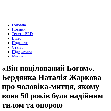
Головна
Новини
Тексти BRD
Відео
Подкасти
Статті
Підтримати
Магазин
«Він поцілований Богом».
Бердянка Наталія Жаркова
про чоловіка-митця, якому
вона 50 років була надійним
тилом та опорою