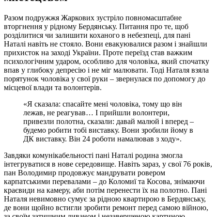
Разом подружжя Жаркових зустріло повномасштабне
вторгнення у рідному Бердянську. Питання про те, щоб
розділитися чи залишити коханого в небезпеці, для пані
Наталі навіть не стояло. Вони евакуювалися разом і знайшли
прихисток на заході України. Проте переїзд став важким
психологічним ударом, особливо для чоловіка, який спочатку
впав у глибоку депресію і не міг малювати. Тоді Наталя взяла
порятунок чоловіка у свої руки – звернулася по допомогу до
місцевої влади та волонтерів.
«Я сказала: спасайте мені чоловіка, тому що він
лежав, не реагував… І прийшли волонтери,
привезли полотна, сказали: давай малюй і вперед –
будемо робити тобі виставку. Вони зробили йому в
ДК виставку. Він 24 роботи намалював з ходу».
Завдяки комунікабельності пані Наталі родина змогла
інтегруватися в нове середовище. Навіть зараз, у свої 76 років,
пан Володимир продовжує мандрувати ровером
карпатськими перевалами – до Коломиї та Косова, знімаючи
краєвиди на камеру, аби потім перенести їх на полотно. Пані
Наталя невимовно сумує за рідною квартирою в Бердянську,
де вони щойно встигли зробити ремонт перед самою війною,
за своїм затишним диваном і незавершеною картиною