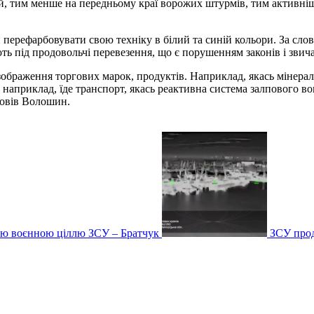
рій, тим менше на передньому краї ворожих штурмів, тим актив
и перефарбовувати свою техніку в білий та синій кольори. За с
ь під продовольчі перевезення, що є порушенням законів і звича
 зображення торгових марок, продуктів. Наприклад, якась мінера
, наприклад, їде транспорт, якась реактивна система залпового в
повів Волошин.
ою воєнною ціллю ЗСУ – Братчук
ЗСУ прод