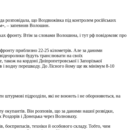
да розповідала, що Воздвижівка під контролем російських
ем», – запевнив Волошин.
ах фронту. Втім за словами Волошина, і тут рф повідомляє про
ї фронту приблизно 22-25 кілометрів. Але за даними
і відеоролики будуть транслювати на своїх
, також на кордоні Дніпропетровської і Запорізької
в і водну перешкоду. До Лісного йому ще як мінімум 8-10
и штурмові підрозділи, які не воюють і не обороняються, на
лу окупантів. Він розповів, що за даними нашої розвідки,
х Роздорів і Донецька через Волноваху.
, боєприпасів, техніки й особового складу. Тобто, чим