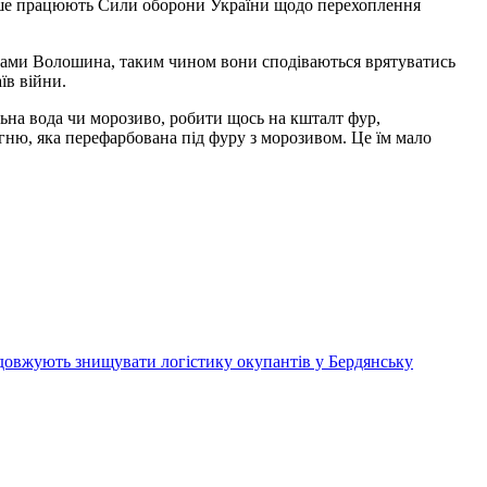
ніше працюють Сили оборони України щодо перехоплення
ловами Волошина, таким чином вони сподіваються врятуватись
їв війни.
льна вода чи морозиво, робити щось на кшталт фур,
огню, яка перефарбована під фуру з морозивом. Це їм мало
овжують знищувати логістику окупантів у Бердянську