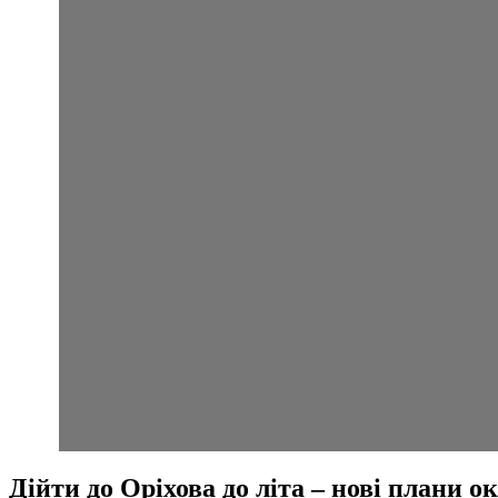
Дійти до Оріхова до літа – нові плани о