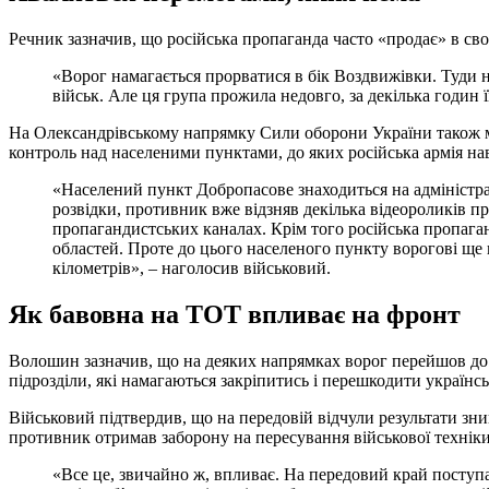
Речник зазначив, що російська пропаганда часто «продає» в свої
«Ворог намагається прорватися в бік Воздвижівки. Туди 
військ. Але ця група прожила недовго, за декілька годи
На Олександрівському напрямку Сили оборони України також маю
контроль над населеними пунктами, до яких російська армія нав
«Населений пункт Добропасове знаходиться на адміністрат
розвідки, противник вже відзняв декілька відеороликів пр
пропагандистських каналах. Крім того російська пропаганд
областей. Проте до цього населеного пункту ворогові ще 
кілометрів», – наголосив військовий.
Як бавовна на ТОТ впливає на фронт
Волошин зазначив, що на деяких напрямках ворог перейшов до о
підрозділи, які намагаються закріпитись і перешкодити україн
Військовий підтвердив, що на передовій відчули результати знищ
противник отримав заборону на пересування військової техніки 
«Все це, звичайно ж, впливає. На передовий край поступа