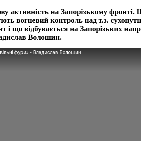
у активність на Запорізькому фронті. Щ
ують вогневий контроль над т.з. сухопу
нт і що відбувається на Запорізьких нап
ладислав Волошин.
вільні фури» - Владислав Волошин