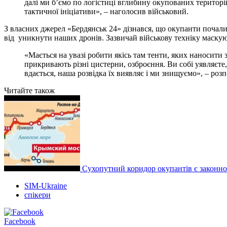
далі ми б’ємо по логістиці вглибину окупованих терито
тактичної ініціативи», – наголосив військовий.
З власних джерел «Бердянськ 24» дізнався, що окупанти почал
від уникнути наших дронів. Зазвичай військову техніку маскуют
«Мається на увазі робити якісь там тенти, яких наносити
прикривають різні цистерни, озброєння. Ви собі уявляєте
вдається, наша розвідка їх виявляє і ми знищуємо», – роз
Читайте також
Сухопутний коридор окупантів є законн
SIM-Ukraine
спікери
Facebook