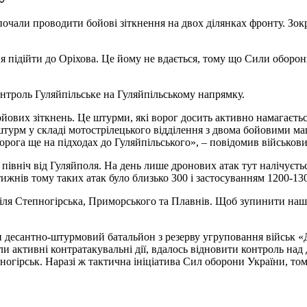
 почали проводити бойові зіткнення на двох ділянках фронту. Зо
я підійти до Оріхова. Це йому не вдається, тому що Сили оборо
онтроль Гуляйпільське на Гуляйпільському напрямку.
ойових зіткнень. Це штурми, які ворог досить активно намагаєть
 штурм у складі мотострілецького відділення з двома бойовими 
орога ще на підходах до Гуляйпільського», – повідомив військови
північ від Гуляйполя. На день лише дронових атак тут налічуєтьс
ижнів тому таких атак було близько 300 і застосуванням 1200-13
іля Степногірська, Приморського та Плавнів. Щоб зупинити наші
н десантно-штурмовий батальйон з резерву угруповання військ 
и активні контратакувальні дії, вдалось відновити контроль над
пногірськ. Наразі ж тактична ініціатива Сил оборони України, т