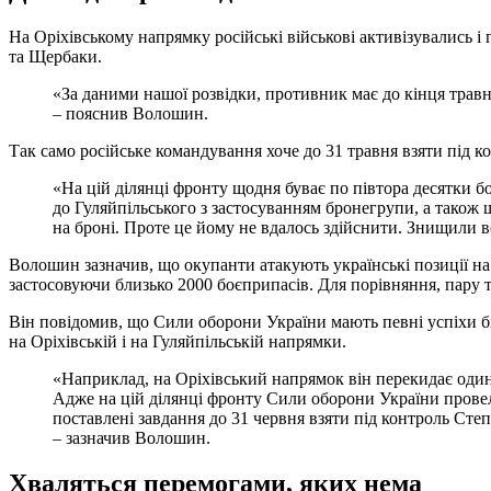
На Оріхівському напрямку російські військові активізувались і
та Щербаки.
«За даними нашої розвідки, противник має до кінця травн
– пояснив Волошин.
Так само російське командування хоче до 31 травня взяти під к
«На цій ділянці фронту щодня буває по півтора десятки б
до Гуляйпільського з застосуванням бронегрупи, а також
на броні. Проте це йому не вдалось здійснити. Знищили в
Волошин зазначив, що окупанти атакують українські позиції на 
застосовуючи близько 2000 боєприпасів. Для порівняння, пару т
Він повідомив, що Сили оборони України мають певні успіхи б
на Оріхівській і на Гуляйпільській напрямки.
«Наприклад, на Оріхівський напрямок він перекидає оди
Адже на цій ділянці фронту Сили оборони України провел
поставлені завдання до 31 червня взяти під контроль Сте
– зазначив Волошин.
Хваляться перемогами, яких нема