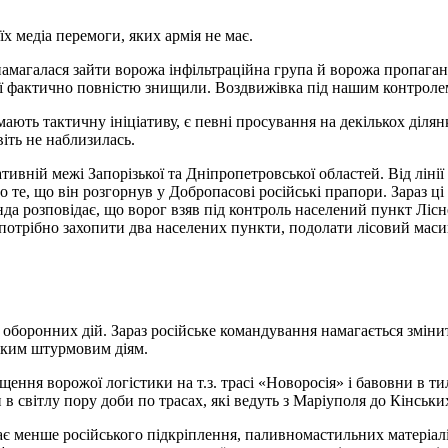
х медіа перемоги, яких армія не має.
намагалася зайти ворожа інфільтраційна група й ворожа пропаган
н її фактично повністю знищили. Воздвижівка під нашим контрол
ть тактичну ініціативу, є певні просування на декількох ділянк
іть не наблизилась.
ивній межі Запорізької та Дніпропетровської областей. Від ліні
о те, що він розгорнув у Добропасові російські прапори. Зараз ц
а розповідає, що ворог взяв під контроль населений пункт Лісне
потрібно захопити два населених пункти, подолати лісовий маси
боронних дій. Зараз російське командування намагається змінит
ським штурмовим діям.
ення ворожої логістики на т.з. трасі «Новоросія» і бавовни в ти
в світлу пору доби по трасах, які ведуть з Маріуполя до Кінськи
є менше російського підкріплення, паливномастильних матеріалів