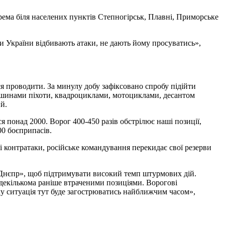
крема біля населених пунктів Степногірськ, Плавні, Приморське
ни України відбивають атаки, не дають йому просуватись»,
ся проводити. За минулу добу зафіксовано спробу підійти
машинами піхоти, квадроциклами, мотоциклами, десантом
й.
я понад 2000. Ворог 400-450 разів обстрілює наші позиції,
00 боєприпасів.
 контратаки, російське командування перекидає свої резерви
«Днєпр», щоб підтримувати високий темп штурмових дій.
 декількома раніше втраченими позиціями. Ворогові
ому ситуація тут буде загострюватись найближчим часом»,