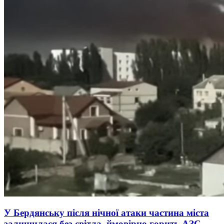
У Бердянську після нічної атаки частина міста
залишилася без світла, ймовірно горить АЗС