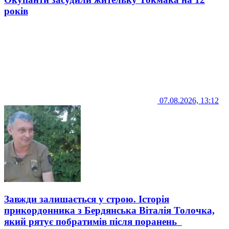
років
07.08.2026, 13:12
Завжди залишається у строю. Історія
прикордонника з Бердянська Віталія Толочка,
який рятує побратимів після поранень