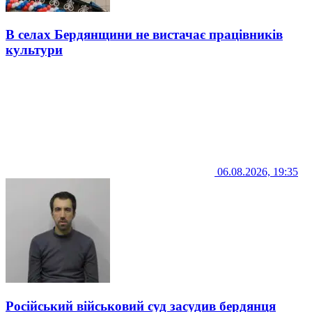
В селах Бердянщини не вистачає працівників
культури
06.08.2026, 19:35
Російський військовий суд засудив бердянця