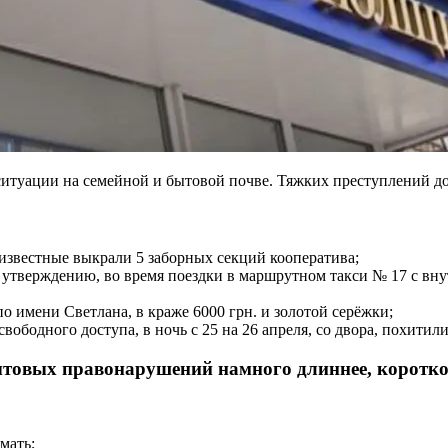
итуации на семейной и бытовой почве. Тяжких преступлений д
известные выкрали 5 заборных секций кооператива;
ё утверждению, во время поездки в маршрутном такси № 17 с в
по имени Светлана, в краже 6000 грн. и золотой серёжки;
 свободного доступа, в ночь с 25 на 26 апреля, со двора, похити
бытовых правонарушений намного длиннее, коротко
мать;