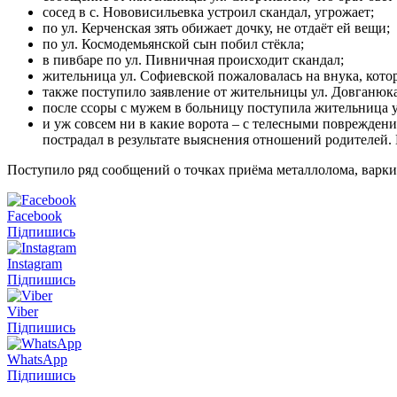
сосед в с. Нововисильевка устроил скандал, угрожает;
по ул. Керченская зять обижает дочку, не отдаёт ей вещи;
по ул. Космодемьянской сын побил стёкла;
в пивбаре по ул. Пивничная происходит скандал;
жительница ул. Софиевской пожаловалась на внука, котор
также поступило заявление от жительницы ул. Довганюка 
после ссоры с мужем в больницу поступила жительница у
и уж совсем ни в какие ворота – с телесными повреждени
пострадал в результате выяснения отношений родителей. 
Поступило ряд сообщений о точках приёма металлолома, варки 
Facebook
Підпишись
Instagram
Підпишись
Viber
Підпишись
WhatsApp
Підпишись