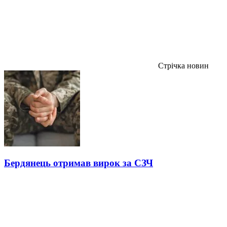
Стрічка новин
Бердянець отримав вирок за СЗЧ