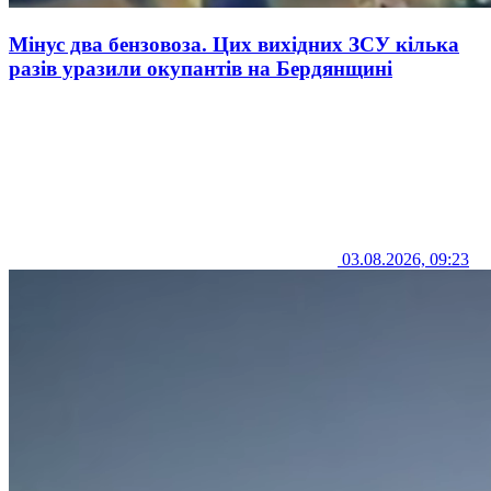
Мінус два бензовоза. Цих вихідних ЗСУ кілька
разів уразили окупантів на Бердянщині
03.08.2026, 09:23