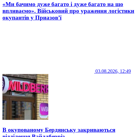
«Ми бачимо дуже багато і дуже багато на що
впливаємо». Військовий про ураження логістики
окупантів у Приазов’ї
03.08.2026, 12:49
В окупованому Бердянську закриваються
відділення Вайлдберріз