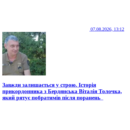
07.08.2026, 13:12
Завжди залишається у строю. Історія
прикордонника з Бердянська Віталія Толочка,
який рятує побратимів після поранень