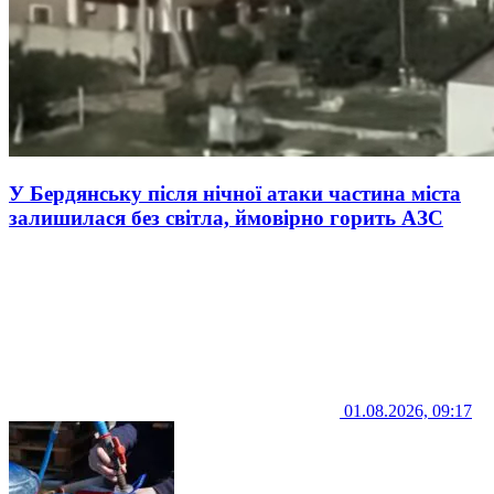
У Бердянську після нічної атаки частина міста
залишилася без світла, ймовірно горить АЗС
01.08.2026, 09:17