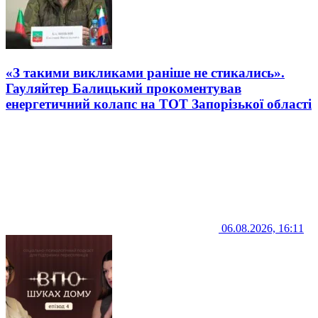
«З такими викликами раніше не стикались».
Гауляйтер Балицький прокоментував
енергетичний колапс на ТОТ Запорізької області
06.08.2026, 16:11