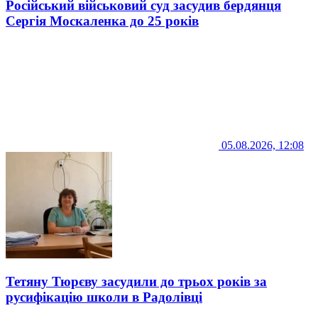
Російський військовий суд засудив бердянця
Сергія Москаленка до 25 років
05.08.2026, 12:08
Тетяну Тюрєву засудили до трьох років за
русифікацію школи в Радолівці