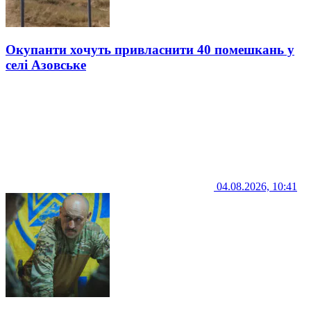
Окупанти хочуть привласнити 40 помешкань у
селі Азовське
04.08.2026, 10:41