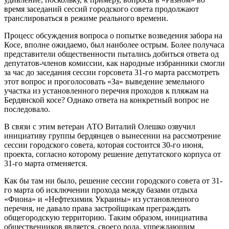
время заседаний сессий городского совета продолжают
транслироваться в режиме реального времени.
Процесс обсуждения вопроса о попытке возведения забора на
Косе, вполне ожидаемо, был наиболее острым. Более получаса
представители общественности пытались добиться ответа од
депутатов-членов комиссии, как народные избранники смогли
за час до заседания сессии горсовета 31-го марта рассмотреть
этот вопрос и проголосовать «За» выведение земельного
участка из установленного перечня проходов к пляжам на
Бердянской косе? Однако ответа на конкретный вопрос не
последовало.
В связи с этим ветеран АТО Виталий Олешко озвучил
инициативу группы бердянцев о вынесении на рассмотрение
сессии городского совета, которая состоится 30-го июня,
проекта, согласно которому решение депутатского корпуса от
31-го марта отменяется.
Как бы там ни было, решение сессии городского совета от 31-
го марта об исключении прохода между базами отдыха
«Фиона» и «Нефтехимик Украины» из установленного
перечня, не давало права застройщикам преграждать
общегородскую территорию. Таким образом, инициатива
общественников является, своего рода, упреждающим