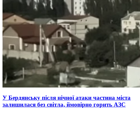
У Бердянську після нічної атаки частина міста
залишилася без світла, ймовірно горить АЗС