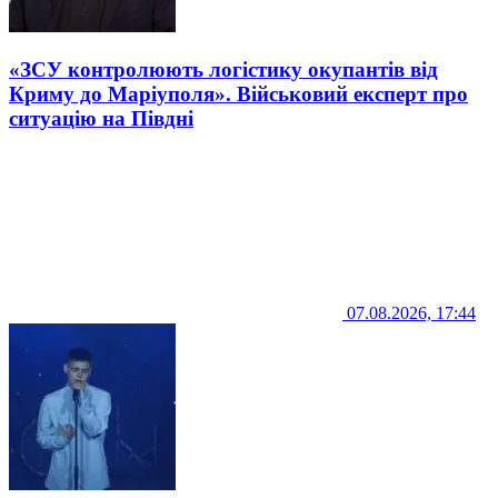
«ЗСУ контролюють логістику окупантів від
Криму до Маріуполя». Військовий експерт про
ситуацію на Півдні
07.08.2026, 17:44