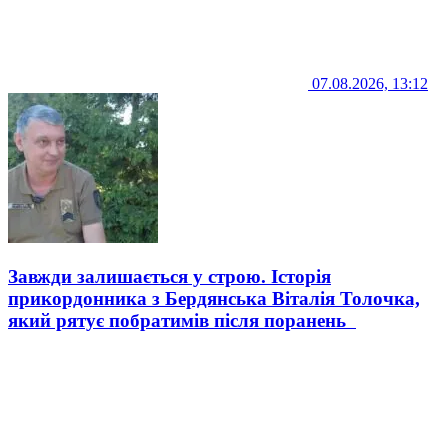
07.08.2026, 13:12
Завжди залишається у строю. Історія
прикордонника з Бердянська Віталія Толочка,
який рятує побратимів після поранень