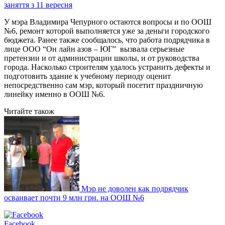
заняття з 11 вересня
У мэра Владимира Чепурного остаются вопросы и по ООШ
№6, ремонт которой выполняется уже за деньги городского
бюджета. Ранее также сообщалось, что работа подрядчика в
лице ООО “Он лайн азов – ЮГ” вызвала серьезные
претензии и от администрации школы, и от руководства
города. Насколько строителям удалось устранить дефекты и
подготовить здание к учебному периоду оценит
непосредственно сам мэр, который посетит праздничную
линейку именно в ООШ №6.
Читайте також
Мэр не доволен как подрядчик
осваивает почти 9 млн грн. на ООШ №6
Facebook