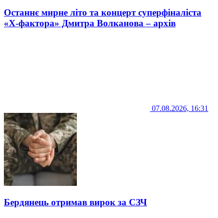
Останнє мирне літо та концерт суперфіналіста
«Х-фактора» Дмитра Волканова – архів
07.08.2026, 16:31
Бердянець отримав вирок за СЗЧ