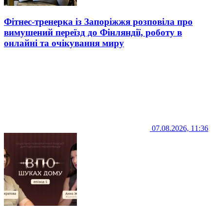
Фітнес-тренерка із Запоріжжя розповіла про
вимушений переїзд до Фінляндії, роботу в
онлайні та очікування миру
07.08.2026, 11:36