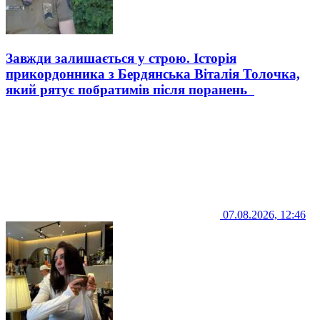
Завжди залишається у строю. Історія
прикордонника з Бердянська Віталія Толочка,
який рятує побратимів після поранень
07.08.2026, 12:46