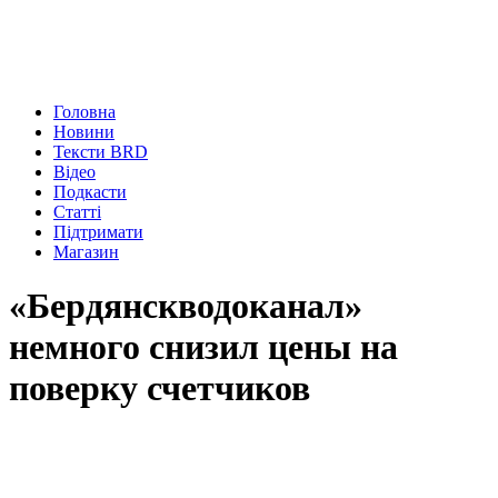
Головна
Новини
Тексти BRD
Відео
Подкасти
Статті
Підтримати
Магазин
«Бердянскводоканал»
немного снизил цены на
поверку счетчиков