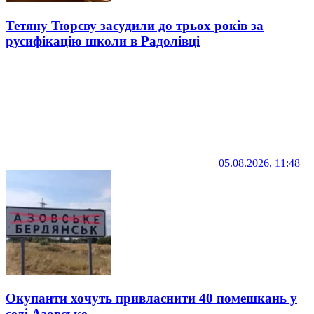
Тетяну Тюрєву засудили до трьох років за
русифікацію школи в Радолівці
05.08.2026, 11:48
Окупанти хочуть привласнити 40 помешкань у
селі Азовське