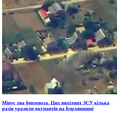
Мінус два бензовоза. Цих вихідних ЗСУ кілька
разів уразили окупантів на Бердянщині