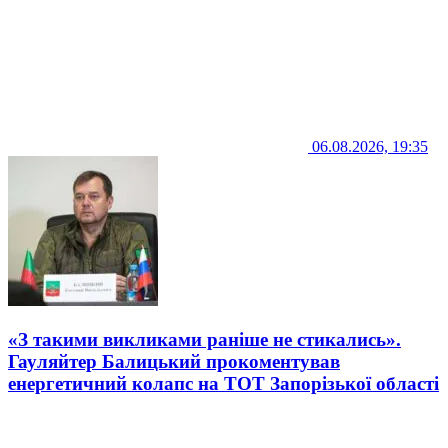
06.08.2026, 19:35
«З такими викликами раніше не стикались».
Гауляйтер Балицький прокоментував
енергетичний колапс на ТОТ Запорізької області