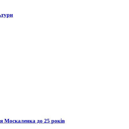
ьтури
ія Москаленка до 25 років