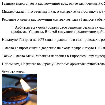
Газпром приступает к расторжению всех ранее заключенных с 
Миллер сказал, что речь идет, как о контракте на поставку газа
Решение о начала расторжения контрактов глава Газпрома объ
– Арбитры аргументировали свое решение резким ухудше
проблемы Украины. В такой ситуации продолжение дейст
Накануне Газпром на 20% снизил давление в газопроводах с р
1 марта Газпром снизил давление на входе в украинскую ГТС н
Также 1 марта МИД Украины направил в Евросоюз ноту с уведо
Напомним, Нафтогаз выиграл у Газпрома арбитраж относительн
Читайте також