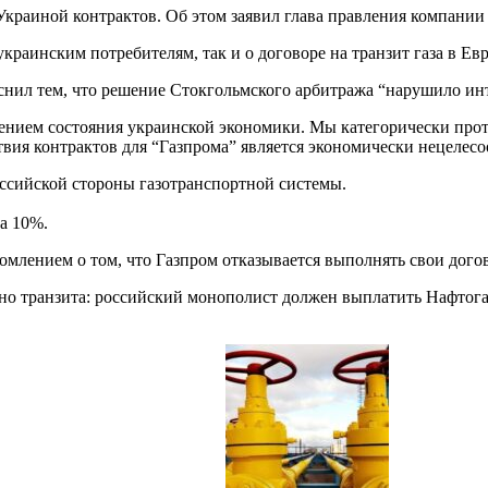
Украиной контрактов. Об этом заявил глава правления компани
 украинским потребителям, так и о договоре на транзит газа в Евр
яснил тем, что решение Стокгольмского арбитража “нарушило ин
нием состояния украинской экономики. Мы категорически проти
вия контрактов для “Газпрома” является экономически нецелес
оссийской стороны газотранспортной системы.
а 10%.
млением о том, что Газпром отказывается выполнять свои дого
о транзита: российский монополист должен выплатить Нафтогаз