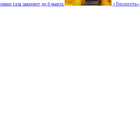
омии газа закроют до 6 марта
«Теплосеть»