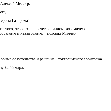
и Алексей Миллер.
опу.
тересы Газпрома”.
в того, чтобы за наш счет решались экономические
ообразным и невыгодным, – пояснил Миллер.
ворные обязательства и решение Стокгольмского арбитража.
у $2,56 млрд.