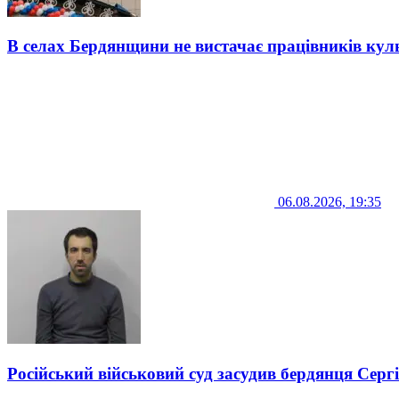
В селах Бердянщини не вистачає працівників кул
06.08.2026, 19:35
Російський військовий суд засудив бердянця Серг