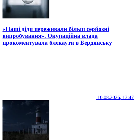
«Наші діди переживали більш серйозні
випробування». Окупаційна влада
прокоментувала блекаути в Бердянську
10.08.2026, 13:47