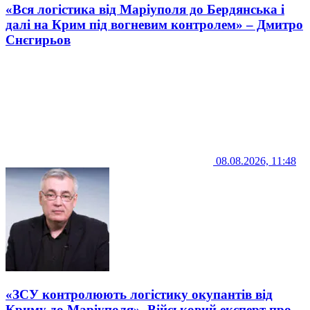
«Вся логістика від Маріуполя до Бердянська і
далі на Крим під вогневим контролем» – Дмитро
Снєгирьов
08.08.2026, 11:48
«ЗСУ контролюють логістику окупантів від
Криму до Маріуполя». Військовий експерт про