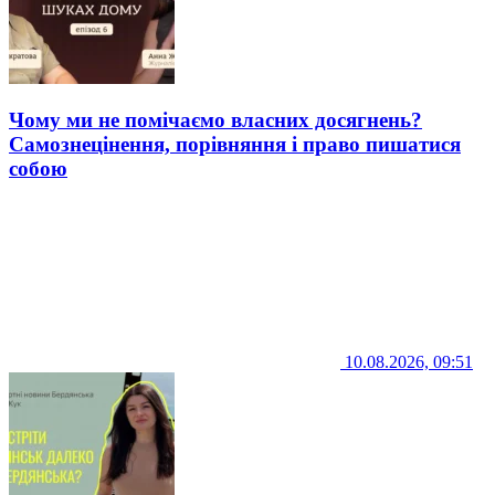
Чому ми не помічаємо власних досягнень?
Самознецінення, порівняння і право пишатися
собою
10.08.2026, 09:51