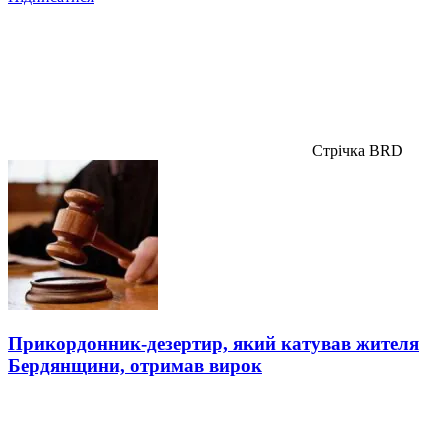
Стрічка BRD
Прикордонник-дезертир, який катував жителя
Бердянщини, отримав вирок