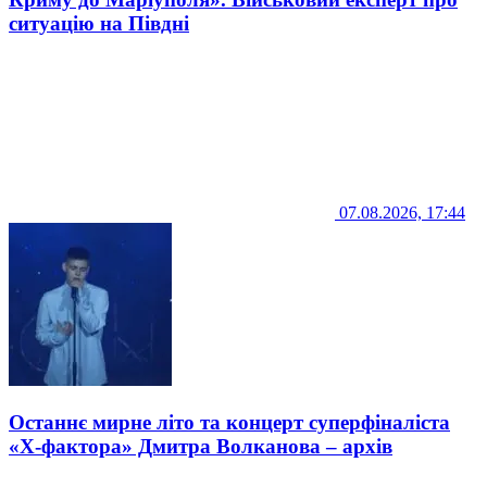
ситуацію на Півдні
07.08.2026, 17:44
Останнє мирне літо та концерт суперфіналіста
«Х-фактора» Дмитра Волканова – архів