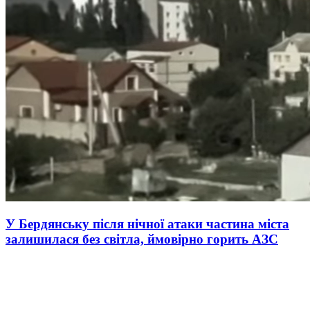
У Бердянську після нічної атаки частина міста
залишилася без світла, ймовірно горить АЗС