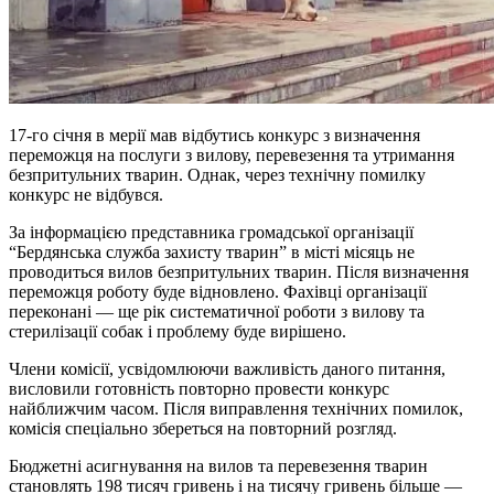
17-го січня в мерії мав відбутись конкурс з визначення
переможця на послуги з вилову, перевезення та утримання
безпритульних тварин. Однак, через технічну помилку
конкурс не відбувся.
За інформацією представника громадської організації
“Бердянська служба захисту тварин” в місті місяць не
проводиться вилов безпритульних тварин. Після визначення
переможця роботу буде відновлено. Фахівці організації
переконані — ще рік систематичної роботи з вилову та
стерилізації собак і проблему буде вирішено.
Члени комісії, усвідомлюючи важливість даного питання,
висловили готовність повторно провести конкурс
найближчим часом. Після виправлення технічних помилок,
комісія спеціально збереться на повторний розгляд.
Бюджетні асигнування на вилов та перевезення тварин
становлять 198 тисяч гривень і на тисячу гривень більше —