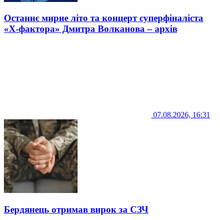
Останнє мирне літо та концерт суперфіналіста
«Х-фактора» Дмитра Волканова – архів
07.08.2026, 16:31
Бердянець отримав вирок за СЗЧ